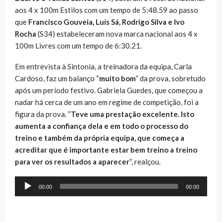
aos 4 x 100m Estilos com um tempo de 5:48.59 ao passo
que
Francisco Gouveia, Luís Sá, Rodrigo Silva e Ivo
Rocha
(S34) estabeleceram nova marca nacional aos 4 x
100m Livres com um tempo de 6:30.21.
Em entrevista à Sintonia, a treinadora da equipa, Carla
Cardoso, faz um balanço “
muito bom
” da prova, sobretudo
após um período festivo. Gabriela Guedes, que começou a
nadar há cerca de um ano em regime de competição, foi a
figura da prova. “
Teve uma prestação excelente. Isto
aumenta a confiança dela e em todo o processo do
treino e também da própria equipa, que começa a
acreditar que é importante estar bem treino a treino
para ver os resultados a aparecer
“, realçou.
Reprodutor
00:00
00:00
de
áudio