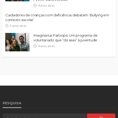
4 anos atrás
Cuidadores de crianças com deficiência debatem ‘Bullying em
contexto escolar’
5 anos atrás
Imaginarius Participa: Um programa de
voluntariado que “dá asas” à juventude
4 anos atrás
PESQUISA