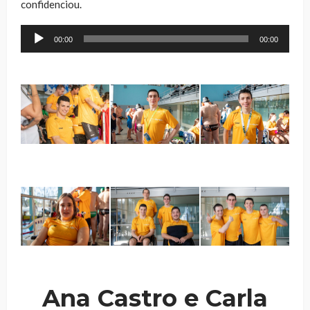
confidenciou.
Reprodutor
00:00
00:00
de
áudio
Ana Castro e Carla