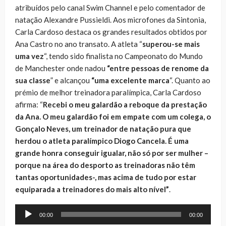
atribuídos pelo canal Swim Channel e pelo comentador de
natação Alexandre Pussieldi. Aos microfones da Sintonia,
Carla Cardoso destaca os grandes resultados obtidos por
Ana Castro no ano transato. A atleta “
superou-se mais
uma vez
“, tendo sido finalista no Campeonato do Mundo
de Manchester onde nadou
“entre pessoas de renome da
sua classe
” e alcançou
“uma excelente marca
“. Quanto ao
prémio de melhor treinadora paralímpica, Carla Cardoso
afirma: “
Recebi o meu galardão a reboque da prestação
da Ana. O meu galardão foi em empate com um colega, o
Gonçalo Neves, um treinador de natação pura que
herdou o atleta paralímpico Diogo Cancela. É uma
grande honra conseguir igualar, não só por ser mulher –
porque na área do desporto as treinadoras não têm
tantas oportunidades-, mas acima de tudo por estar
equiparada a treinadores do mais alto nível”
.
Reprodutor
00:00
00:00
de