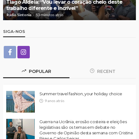
Tiago Aldeia: “Vou levar o coração cheio deste
trabalho diferente e incrível”
Rádio Sintonia
53 minutos atrás
SIGA-NOS
POPULAR
RECENT
Summer travel fashion, your holiday choice
9 anos atrás
Guerra na Ucrânia, erosão costeira e eleições
legislativas são os temas em debate no
Governo de Opinião desta semana com Cristina
Pires e Carlos Seixas