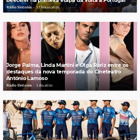
Rádio Sintonia
17 horas atrás
Jorge Palma, Linda Martini e Olga Roriz entre os
destaques da nova temporada do Cineteatro
António Lamoso
Rádio Sintonia
1 dia atrás