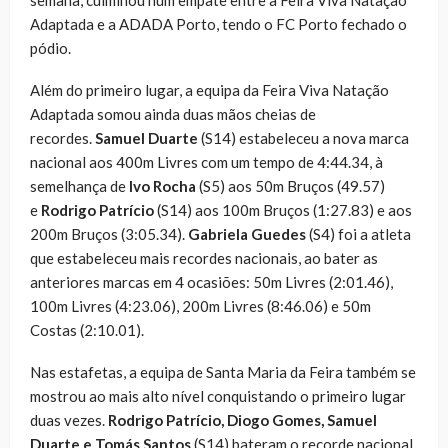
Adaptada e a ADADA Porto, tendo o FC Porto fechado o
pódio.
Além do primeiro lugar, a equipa da Feira Viva Natação
Adaptada somou ainda duas mãos cheias de
recordes.
Samuel Duarte
(S14) estabeleceu a nova marca
nacional aos 400m Livres com um tempo de 4:44.34, à
semelhança de
Ivo Rocha
(S5) aos 50m Bruços (49.57)
e
Rodrigo Patrício
(S14) aos 100m Bruços (1:27.83) e aos
200m Bruços (3:05.34).
Gabriela Guedes
(S4) foi a atleta
que estabeleceu mais recordes nacionais, ao bater as
anteriores marcas em 4 ocasiões: 50m Livres (2:01.46),
100m Livres (4:23.06), 200m Livres (8:46.06) e 50m
Costas (2:10.01).
Nas estafetas, a equipa de Santa Maria da Feira também se
mostrou ao mais alto nível conquistando o primeiro lugar
duas vezes.
Rodrigo Patrício, Diogo Gomes, Samuel
Duarte e Tomás Santos
(S14) bateram o recorde nacional