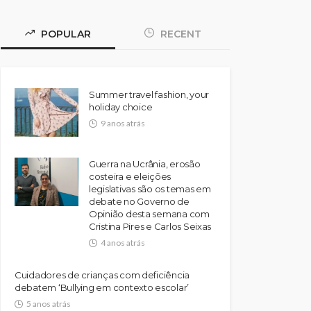
POPULAR
RECENT
Summer travel fashion, your
holiday choice
9 anos atrás
Guerra na Ucrânia, erosão
costeira e eleições
legislativas são os temas em
debate no Governo de
Opinião desta semana com
Cristina Pires e Carlos Seixas
4 anos atrás
Cuidadores de crianças com deficiência
debatem ‘Bullying em contexto escolar’
5 anos atrás