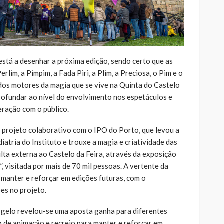
está a desenhar a próxima edição, sendo certo que as
lim, a Pimpim, a Fada Piri, a Plim, a Preciosa, o Pim e o
dos motores da magia que se vive na Quinta do Castelo
rofundar ao nível do envolvimento nos espetáculos e
eração com o público.
projeto colaborativo com o IPO do Porto, que levou a
iatria do Instituto e trouxe a magia e criatividade das
lta externa ao Castelo da Feira, através da exposição
 visitada por mais de 70 mil pessoas. A vertente da
 manter e reforçar em edições futuras, com o
es no projeto.
e gelo revelou-se uma aposta ganha para diferentes
o de animação e recreio para manter e reforçar em