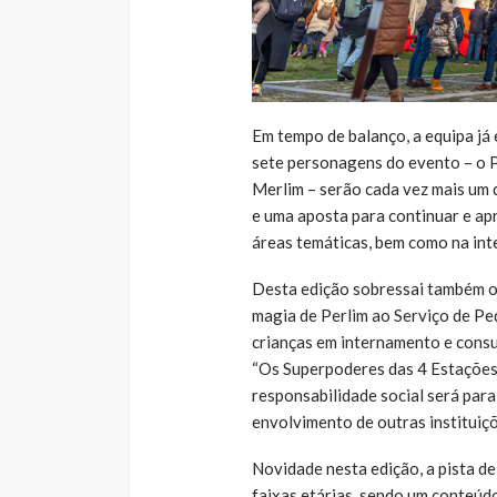
Em tempo de balanço, a equipa já 
sete personagens do evento – o Per
Merlim – serão cada vez mais um 
e uma aposta para continuar e ap
áreas temáticas, bem como na int
Desta edição sobressai também o 
magia de Perlim ao Serviço de Ped
crianças em internamento e consu
“Os Superpoderes das 4 Estações”,
responsabilidade social será para
envolvimento de outras instituiçõ
Novidade nesta edição, a pista d
faixas etárias, sendo um conteúd