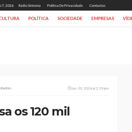
o 7, 2026
Rádio Sintonia
Politica De Privacidade
Contactos
CULTURA
POLÍTICA
SOCIEDADE
EMPRESAS
VÍD
sitantes
Jan. 03, 2024 at 2:19 pm
sa os 120 mil