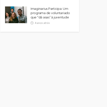
Imaginarius Participa: Um
programa de voluntariado
que “dá asas” à juventude
4 anos atrás