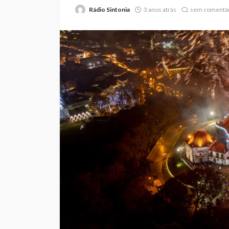
Rádio Sintonia
3 anos atrás
sem comentár
Feirense recebe F
no Centro de Trei
Porto devido a pr
no relvado do Mar
Castro
Rádio Sintonia
2 dias atrás