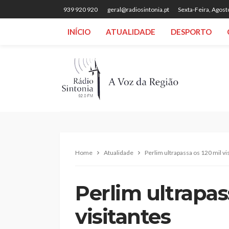
939 920 920
geral@radiosintonia.pt
Sexta-Feira, Agost
INÍCIO
ATUALIDADE
DESPORTO
Home
Atualidade
Perlim ultrapassa os 120 mil vi
Perlim ultrapas
visitantes