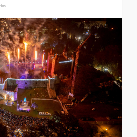
ios
elgueiras
nos do FC
Abner González foi o
oblemas
melhor da Feirense-
colino
Beeceler na primeira etapa
da Volta a Portugal
Rádio Sintonia
12 horas atrás