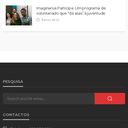
Imaginarius Participa: Um programa de
voluntariado que “dá asas” à juventude
4 anos atrás
PESQUISA
CONTACTOS