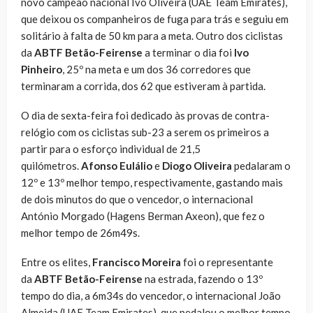
novo campeão nacional Ivo Oliveira (UAE Team Emirates),
que deixou os companheiros de fuga para trás e seguiu em
solitário à falta de 50 km para a meta. Outro dos ciclistas
da
ABTF Betão-Feirense
a terminar o dia foi
Ivo
Pinheiro
, 25º na meta e um dos 36 corredores que
terminaram a corrida, dos 62 que estiveram à partida.
O dia de sexta-feira foi dedicado às provas de contra-
relógio com os ciclistas sub-23 a serem os primeiros a
partir para o esforço individual de 21,5
quilómetros.
Afonso Eulálio
e
Diogo Oliveira
pedalaram o
12º e 13º melhor tempo, respectivamente, gastando mais
de dois minutos do que o vencedor, o internacional
António Morgado (Hagens Berman Axeon), que fez o
melhor tempo de 26m49s.
Entre os elites,
Francisco Moreira
foi o representante
da
ABTF Betão-Feirense
na estrada, fazendo o 13º
tempo do dia, a 6m34s do vencedor, o internacional João
Almeida (UAE Team Emirates), que pedalou o melhor tempo