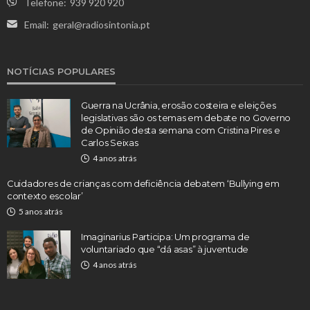
Telefone:
939 920 920
Email:
geral@radiosintonia.pt
NOTÍCIAS POPULARES
Guerra na Ucrânia, erosão costeira e eleições
legislativas são os temas em debate no Governo
de Opinião desta semana com Cristina Pires e
Carlos Seixas
4 anos atrás
Cuidadores de crianças com deficiência debatem ‘Bullying em
contexto escolar’
5 anos atrás
Imaginarius Participa: Um programa de
voluntariado que “dá asas” à juventude
4 anos atrás