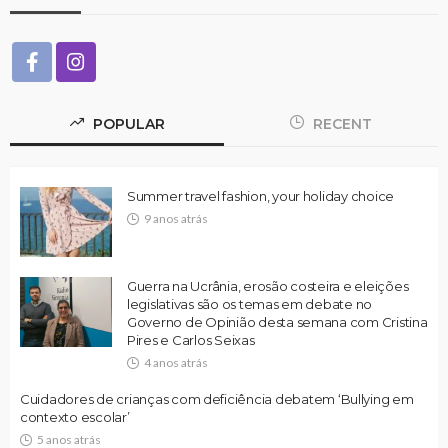
POPULAR
RECENT
Summer travel fashion, your holiday choice
9 anos atrás
Guerra na Ucrânia, erosão costeira e eleições
legislativas são os temas em debate no
Governo de Opinião desta semana com Cristina
Pires e Carlos Seixas
4 anos atrás
Cuidadores de crianças com deficiência debatem ‘Bullying em
contexto escolar’
5 anos atrás