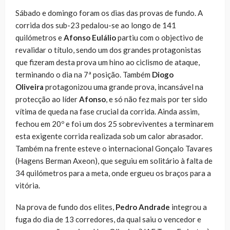
Sábado e domingo foram os dias das provas de fundo. A
corrida dos sub-23 pedalou-se ao longo de 141
quilómetros e
Afonso Eulálio
partiu com o objectivo de
revalidar o título, sendo um dos grandes protagonistas
que fizeram desta prova um hino ao ciclismo de ataque,
terminando o dia na 7ª posição. Também
Diogo
Oliveira
protagonizou uma grande prova, incansável na
protecção ao líder
Afonso
, e só não fez mais por ter sido
vítima de queda na fase crucial da corrida. Ainda assim,
fechou em 20º e foi um dos 25 sobreviventes a terminarem
esta exigente corrida realizada sob um calor abrasador.
Também na frente esteve o internacional Gonçalo Tavares
(Hagens Berman Axeon), que seguiu em solitário à falta de
34 quilómetros para a meta, onde ergueu os braços para a
vitória.
Na prova de fundo dos elites,
Pedro Andrade
integrou a
fuga do dia de 13 corredores, da qual saiu o vencedor e