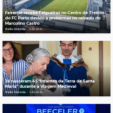
Feirense recebe Felgueiras no Centro de Treinos
do FC Porto devido a problemas no relvado do
Marcolino Castro
Rádio Sintonia
1 dia atrás
Já nasceram 45 “Infantes da Terra de Santa
Maria” durante a Viagem Medieval
Rádio Sintonia
1 dia atrás