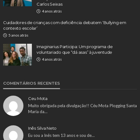
Carlos Seixas
4 anos atrás
Cuidadores de crianças com deficiência debatem ‘Bullying em
contexto escolar’
5 anos atrás
Imaginarius Participa: Um programa de
voluntariado que “dá asas” à juventude
4 anos atrás
COMENTÁRIOS RECENTES
Ceu Mota
Muito obrigada pela divulgação!! Céu Mota Plogging Santa
Maria da…
Inês Silva Neto
Eu sou a Inês tem 13 anos e sou de…