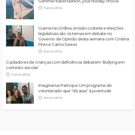
Summer travel fashion, your holiday choice
9 anos atrás
Guerra na Ucrânia, erosão costeira e eleições
legislativas são os temas em debate no
Governo de Opinião desta semana com Cristina
Pires e Carlos Seixas
4 anos atrás
Cuidadores de crianças com deficiência debatem ‘Bullying em
contexto escolar’
5 anos atrás
Imaginarius Participa: Um programa de
voluntariado que “dá asas” à juventude
4 anos atrás