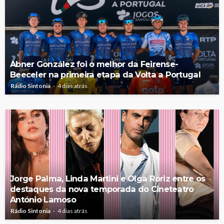
Abner González foi o melhor da Feirense-
Beeceler na primeira etapa da Volta a Portugal
Rádio Sintonia
4 dias atrás
Jorge Palma, Linda Martini e Olga Roriz entre os
destaques da nova temporada do Cineteatro
António Lamoso
Rádio Sintonia
4 dias atrás