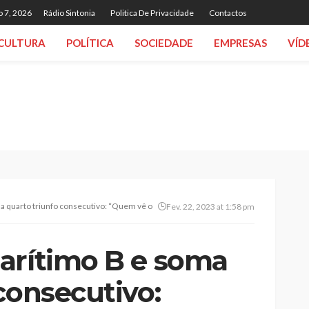
o 7, 2026
Rádio Sintonia
Politica De Privacidade
Contactos
CULTURA
POLÍTICA
SOCIEDADE
EMPRESAS
VÍD
a quarto triunfo consecutivo: “Quem vê o Lourosa jogar, vê uma equipa com qualida
Fev. 22, 2023 at 1:58 pm
arítimo B e soma
consecutivo: