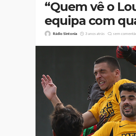
“Quem vê o Lou
equipa com qu
Rádio Sintonia
3 anos atrás
sem comentár
Volta a Portugal: 
o primeiro líder, F
Beeceler cumpre o
no prólogo
Rádio Sintonia
1 dia atrás