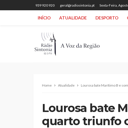
939 920 920
geral@radiosintonia.pt
Sexta-Feira, Agost
INÍCIO
ATUALIDADE
DESPORTO
Home
Atualidade
Lourosa bate Marítimo B e som
Lourosa bate M
quarto triunfo 