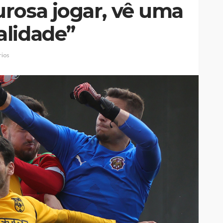
rosa jogar, vê uma
alidade”
ios
Johansen é
Mulher detida na Feira por
eirense-
suspeita de violência
bjetivos
doméstica contra duas
crianças
Rádio Sintonia
3 horas atrás