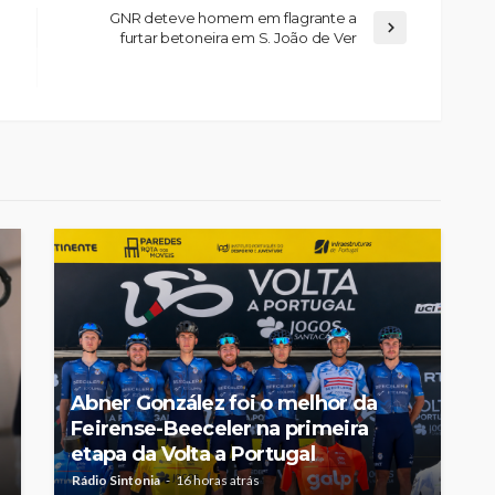
GNR deteve homem em flagrante a
furtar betoneira em S. João de Ver
Abner González foi o melhor da
Feirense-Beeceler na primeira
etapa da Volta a Portugal
Rádio Sintonia
16 horas atrás