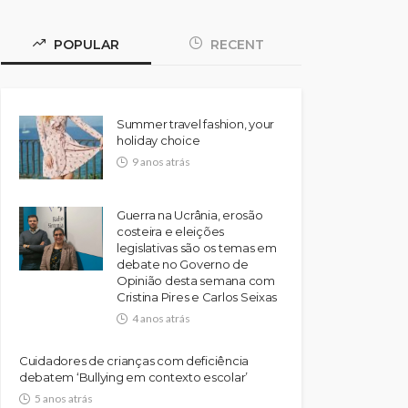
POPULAR
RECENT
Summer travel fashion, your
holiday choice
9 anos atrás
Guerra na Ucrânia, erosão
costeira e eleições
legislativas são os temas em
debate no Governo de
Opinião desta semana com
Cristina Pires e Carlos Seixas
4 anos atrás
Cuidadores de crianças com deficiência
debatem ‘Bullying em contexto escolar’
5 anos atrás