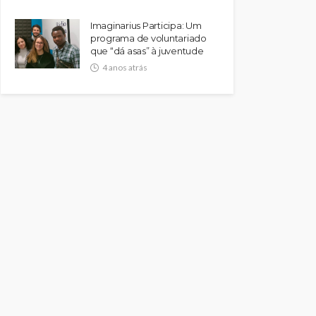
Imaginarius Participa: Um
programa de voluntariado
que “dá asas” à juventude
4 anos atrás