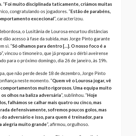
. “
Foi muito disciplinada taticamente, criámos muitas
cnico, congratulando os jogadores. “
Estão de parabéns,
 comportamento excecional
“, caracterizou.
ebordosa, o Lusitânia de Lourosa encurtou distâncias
ue dão acesso à fase da subida, mas Jorge Pinto garante
m si. “
Só olhamos para dentro […]. O nosso foco é a
o
“, vincou o timoneiro, que já prepara o dérbi aveirense
do para o próximo domingo, dia 26 de janeiro, às 19h.
ipa, que não perde desde 18 de dezembro, Jorge Pinto
confiança neste momento. “
Quem vê o Lourosa jogar, vê
 comportamentos muito rigorosos. Uma equipa muito
 os olhos na baliza adversária
“, sublinhou. “
Hoje
os, falhámos se calhar mais quatro ou cinco, mas
brada defensivamente, sofremos poucos golos, mas
 do adversário e isso, para quem é treinador, para
a alegria muito grande
“, afirmou, orgulhoso.