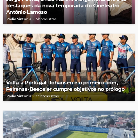
destaques da nova temporada do Cineteatro
António Lamoso
Rádio Sintonia
6 horas atrás
Volta a Portugal: Johansen é o primeiro líder,
Feirense-Beeceler cumpre objetivos no prólogo
Rádio Sintonia
11 horas atrás