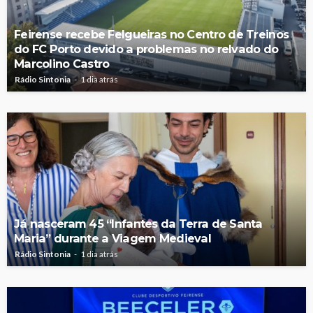
Feirense recebe Felgueiras no Centro de Treinos
do FC Porto devido a problemas no relvado do
Marcolino Castro
Rádio Sintonia
1 dia atrás
Já nasceram 45 “Infantes da Terra de Santa
Maria” durante a Viagem Medieval
Rádio Sintonia
1 dia atrás