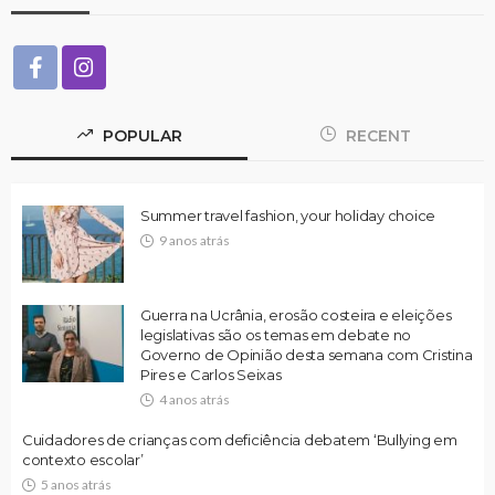
POPULAR
RECENT
Summer travel fashion, your holiday choice
9 anos atrás
Guerra na Ucrânia, erosão costeira e eleições
legislativas são os temas em debate no
Governo de Opinião desta semana com Cristina
Pires e Carlos Seixas
4 anos atrás
Cuidadores de crianças com deficiência debatem ‘Bullying em
contexto escolar’
5 anos atrás