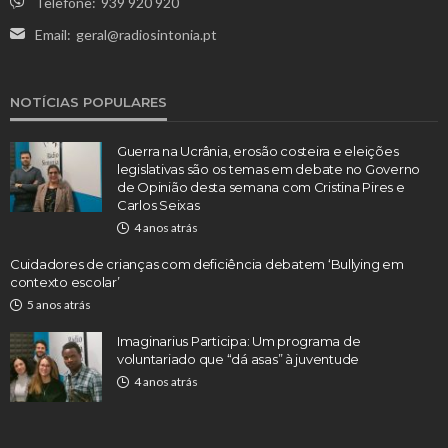
Telefone:
939 920 920
Email:
geral@radiosintonia.pt
NOTÍCIAS POPULARES
Guerra na Ucrânia, erosão costeira e eleições
legislativas são os temas em debate no Governo
de Opinião desta semana com Cristina Pires e
Carlos Seixas
4 anos atrás
Cuidadores de crianças com deficiência debatem ‘Bullying em
contexto escolar’
5 anos atrás
Imaginarius Participa: Um programa de
voluntariado que “dá asas” à juventude
4 anos atrás