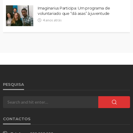
Imaginarius Participa: Um programa de
voluntariado que “dá asas” à juventude
4 anos atrás
PESQUISA
CONTACTOS