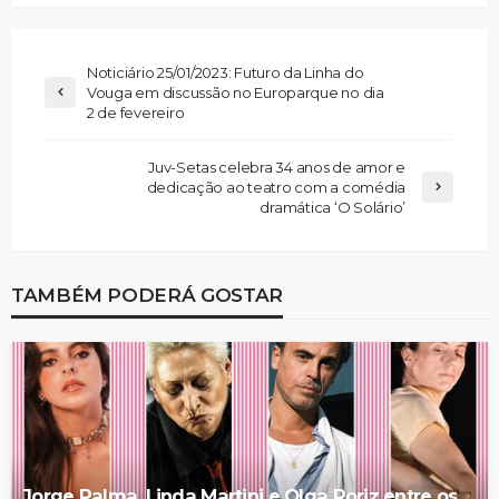
Noticiário 25/01/2023: Futuro da Linha do
Vouga em discussão no Europarque no dia
2 de fevereiro
Juv-Setas celebra 34 anos de amor e
dedicação ao teatro com a comédia
dramática ‘O Solário’
TAMBÉM PODERÁ GOSTAR
Jorge Palma, Linda Martini e Olga Roriz entre os