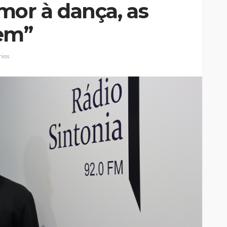
mor à dança, as
cem”
ios
Custódia Gallego:
 o
“Reconheci que esta
e-
mulher talvez tenha sido
ira etapa
uma das primeiras
l
feministas”
Rádio Sintonia
2 horas atrás