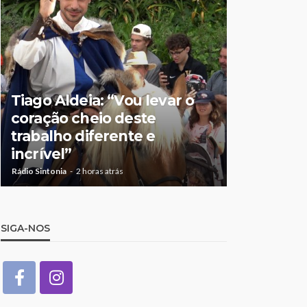
Tiago Aldeia: “Vou levar o
Mulher de
coração cheio deste
suspeita 
trabalho diferente e
doméstic
incrível”
crianças
Rádio Sintonia
2 horas atrás
Rádio Sintonia
5
SIGA-NOS