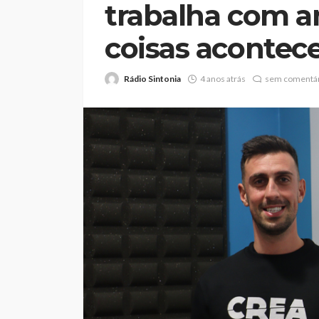
trabalha com a
coisas aconte
Rádio Sintonia
4 anos atrás
sem comentár
Abner González foi
melhor da Feirens
Beeceler na prime
da Volta a Portuga
Rádio Sintonia
18 horas atrás