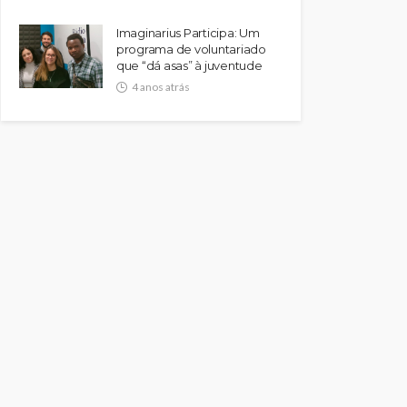
Imaginarius Participa: Um
programa de voluntariado
que “dá asas” à juventude
4 anos atrás