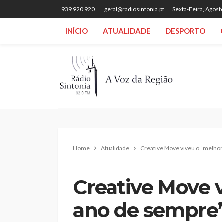
939 920 920
geral@radiosintonia.pt
Sexta-Feira, Agost
INÍCIO
ATUALIDADE
DESPORTO
Home
Atualidade
Creative Move viveu o “melhor
Creative Move 
ano de sempre”