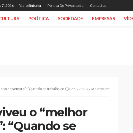
o 7, 2026
Rádio Sintonia
Politica De Privacidade
Contactos
CULTURA
POLÍTICA
SOCIEDADE
EMPRESAS
VÍD
 ano de sempre”: “Quando se trabalha com amor à dança, as coisas acontecem”
Dez. 27, 2022 at 12:00 pm
viveu o “melhor
: “Quando se