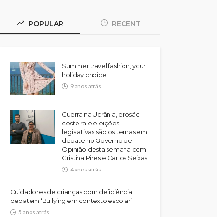
POPULAR
RECENT
Summer travel fashion, your
holiday choice
9 anos atrás
Guerra na Ucrânia, erosão
costeira e eleições
legislativas são os temas em
debate no Governo de
Opinião desta semana com
Cristina Pires e Carlos Seixas
4 anos atrás
Cuidadores de crianças com deficiência
debatem ‘Bullying em contexto escolar’
5 anos atrás