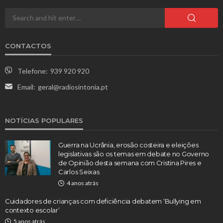
CONTACTOS
Telefone:
939 920 920
Email:
geral@radiosintonia.pt
NOTÍCIAS POPULARES
Guerra na Ucrânia, erosão costeira e eleições
legislativas são os temas em debate no Governo
de Opinião desta semana com Cristina Pires e
Carlos Seixas
4 anos atrás
Cuidadores de crianças com deficiência debatem ‘Bullying em
contexto escolar’
5 anos atrás