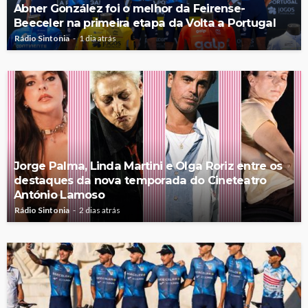
Abner González foi o melhor da Feirense-
Beeceler na primeira etapa da Volta a Portugal
Rádio Sintonia
1 dia atrás
Jorge Palma, Linda Martini e Olga Roriz entre os
destaques da nova temporada do Cineteatro
António Lamoso
Rádio Sintonia
2 dias atrás