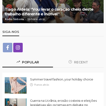
Tiago Aldeia: “Vou levar o coração cheio deste
trabalho diferente e incrível”
Rádio Sintonia
16 horas atrás
SIGA-NOS
POPULAR
RECENT
Summer travel fashion, your holiday choice
9 anos atrás
Guerra na Ucrânia, erosão costeira e eleições
legislativas são os temas em debate no