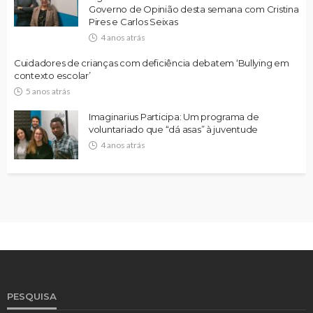
Governo de Opinião desta semana com Cristina
Pires e Carlos Seixas
4 anos atrás
Cuidadores de crianças com deficiência debatem ‘Bullying em
contexto escolar’
5 anos atrás
Imaginarius Participa: Um programa de
voluntariado que “dá asas” à juventude
4 anos atrás
PESQUISA