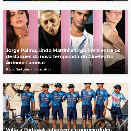
Jorge Palma, Linda Martini e Olga Roriz entre os
destaques da nova temporada do Cineteatro
António Lamoso
Rádio Sintonia
3 dias atrás
Volta a Portugal: Johansen é o primeiro líder,