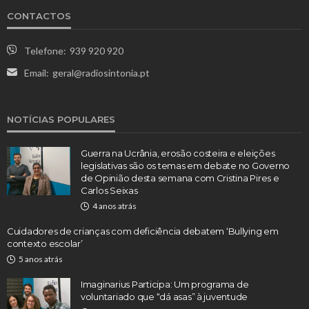
CONTACTOS
Telefone:
939 920 920
Email:
geral@radiosintonia.pt
NOTÍCIAS POPULARES
Guerra na Ucrânia, erosão costeira e eleições
legislativas são os temas em debate no Governo
de Opinião desta semana com Cristina Pires e
Carlos Seixas
4 anos atrás
Cuidadores de crianças com deficiência debatem ‘Bullying em
contexto escolar’
5 anos atrás
Imaginarius Participa: Um programa de
voluntariado que “dá asas” à juventude