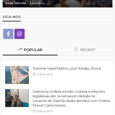
Rádio Sintonia
2 dias atrás
SIGA-NOS
POPULAR
RECENT
Summer travel fashion, your holiday choice
9 anos atrás
Guerra na Ucrânia, erosão costeira e eleições
legislativas são os temas em debate no
Governo de Opinião desta semana com Cristina
Pires e Carlos Seixas
4 anos atrás