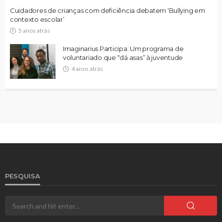
Cuidadores de crianças com deficiência debatem ‘Bullying em
contexto escolar’
5 anos atrás
Imaginarius Participa: Um programa de
voluntariado que “dá asas” à juventude
4 anos atrás
PESQUISA