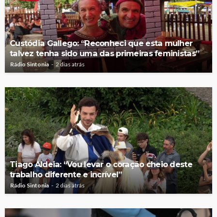
Custódia Gallego: “Reconheci que esta mulher
talvez tenha sido uma das primeiras feministas”
Rádio Sintonia
2 dias atrás
Tiago Aldeia: “Vou levar o coração cheio deste
trabalho diferente e incrível”
Rádio Sintonia
2 dias atrás