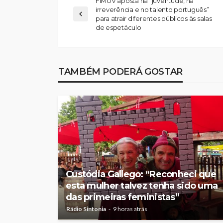
FIMUV aposta na “juventude, na
irreverência e no talento português”
para atrair diferentes públicos às salas
de espetáculo
Abner González foi
melhor da Feirens
TAMBÉM PODERÁ GOSTAR
Beeceler na prime
da Volta a Portuga
Rádio Sintonia
1 dia atrás
Custódia Gallego: “Reconheci que
esta mulher talvez tenha sido uma
das primeiras feministas”
Rádio Sintonia
9 horas atrás