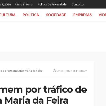
o 7, 2026
Rádio Sintonia
Politica De Privacidade
Contactos
CULTURA
POLÍTICA
SOCIEDADE
EMPRESAS
VÍD
de droga em Santa Maria da Feira
Set. 30, 2022 at 11:30 am
mem por tráfico de
 Maria da Feira