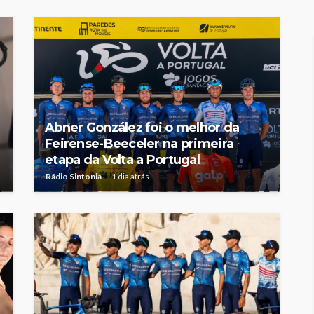
Abner González foi o melhor da
Feirense-Beeceler na primeira
etapa da Volta a Portugal
Rádio Sintonia
1 dia atrás