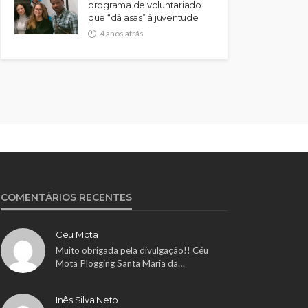
programa de voluntariado
que “dá asas” à juventude
4 anos atrás
COMENTÁRIOS RECENTES
Ceu Mota
Muito obrigada pela divulgação!! Céu
Mota Plogging Santa Maria da…
Inês Silva Neto