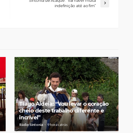
Sintonia de Ataque: “Vai haver muita
indefinição até ao fim”
Custódia Gallego:
 o
“Reconheci que esta
e-
mulher talvez tenha sido
ira etapa
uma das primeiras
l
feministas”
Rádio Sintonia
9 horas atrás
Tiago Aldeia: “Vou levar o coração
cheio deste trabalho diferente e
incrível”
Rádio Sintonia
9 horas atrás