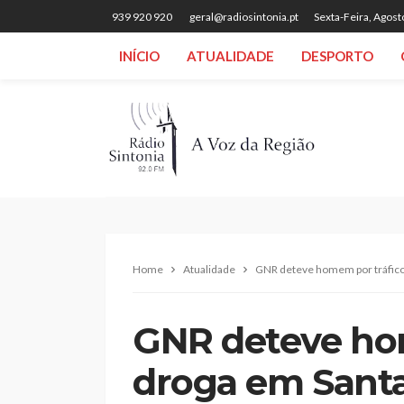
939 920 920
geral@radiosintonia.pt
Sexta-Feira, Agost
INÍCIO
ATUALIDADE
DESPORTO
Home
Atualidade
GNR deteve homem por tráfico 
GNR deteve ho
droga em Santa