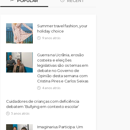
POPULAR
RECENT
Summer travel fashion, your
holiday choice
9 anos atrás
Guerra na Ucrânia, erosão
costeira e eleições
legislativas são os temas em
debate no Governo de
Opinião desta semana com
Cristina Pires e Carlos Seixas
4 anos atrás
Cuidadores de crianças com deficiência
debatem ‘Bullying em contexto escolar’
5 anos atrás
Imaginarius Participa: Um