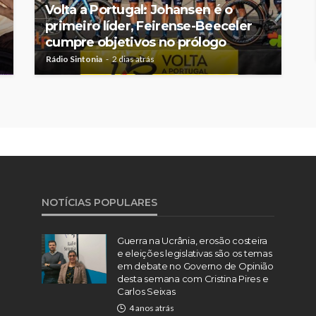
Volta a Portugal: Johansen é o
primeiro líder, Feirense-Beeceler
cumpre objetivos no prólogo
Rádio Sintonia
2 dias atrás
NOTÍCIAS POPULARES
Guerra na Ucrânia, erosão costeira
e eleições legislativas são os temas
em debate no Governo de Opinião
desta semana com Cristina Pires e
Carlos Seixas
4 anos atrás