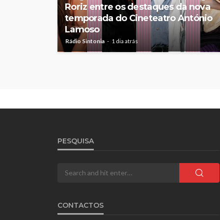
Roriz entre os destaques da nova
temporada do Cineteatro António
Lamoso
Rádio Sintonia
1 dia atrás
PESQUISA
CONTACTOS