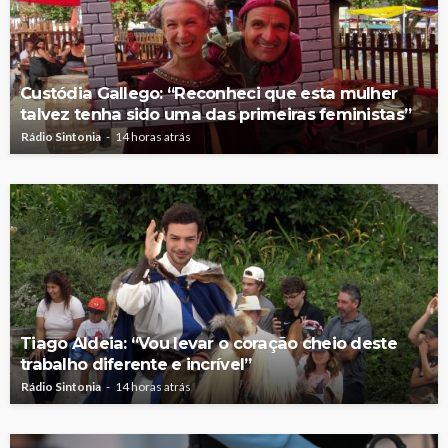
Custódia Gallego: “Reconheci que esta mulher
talvez tenha sido uma das primeiras feministas”
Rádio Sintonia
14 horas atrás
Tiago Aldeia: “Vou levar o coração cheio deste
trabalho diferente e incrível”
Rádio Sintonia
14 horas atrás