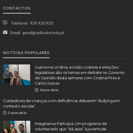
CONTACTOS
Telefone:
939 920 920
Email:
geral@radiosintonia.pt
NOTÍCIAS POPULARES
Guerra na Ucrânia, erosão costeira e eleições
legislativas são os temas em debate no Governo
de Opinião desta semana com Cristina Pires e
Carlos Seixas
4 anos atrás
Cuidadores de crianças com deficiência debatem ‘Bullying em
contexto escolar’
5 anos atrás
Imaginarius Participa: Um programa de
voluntariado que “dá asas” à juventude