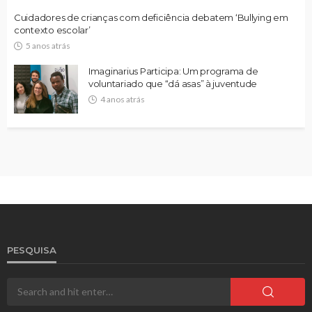
Cuidadores de crianças com deficiência debatem ‘Bullying em
contexto escolar’
5 anos atrás
Imaginarius Participa: Um programa de
voluntariado que “dá asas” à juventude
4 anos atrás
PESQUISA