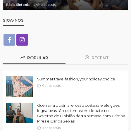
Rádio Sintonia
14 horas atrás
SIGA-NOS
POPULAR
RECENT
Summer travel fashion, your holiday choice
9 anos atrás
Guerra na Ucrânia, erosão costeira e eleições
legislativas são os temas em debate no
Governo de Opinião desta semana com Cristina
Pires e Carlos Seixas
4 anos atrás