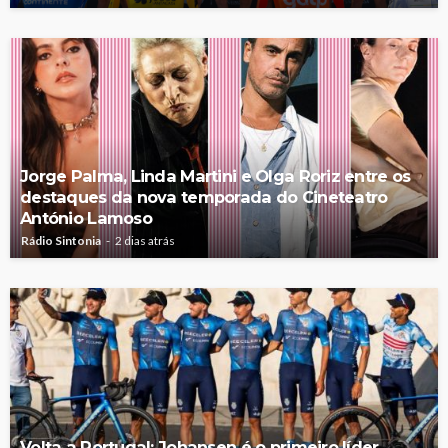
Jorge Palma, Linda Martini e Olga Roriz entre os
destaques da nova temporada do Cineteatro
António Lamoso
Rádio Sintonia
2 dias atrás
Volta a Portugal: Johansen é o primeiro líder,