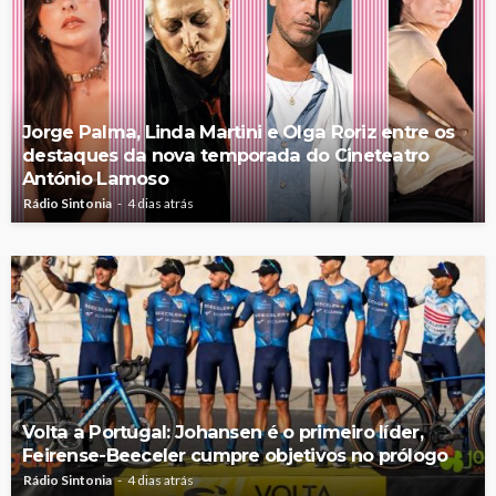
Jorge Palma, Linda Martini e Olga Roriz entre os
destaques da nova temporada do Cineteatro
António Lamoso
Rádio Sintonia
4 dias atrás
Volta a Portugal: Johansen é o primeiro líder,
Feirense-Beeceler cumpre objetivos no prólogo
Rádio Sintonia
4 dias atrás