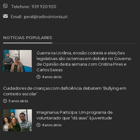
Telefone:
939 920 920
Email:
geral@radiosintonia.pt
NOTÍCIAS POPULARES
Guerra na Ucrânia, erosão costeira e eleições
legislativas são os temas em debate no Governo
de Opinião desta semana com Cristina Pires e
Carlos Seixas
4 anos atrás
Cuidadores de crianças com deficiência debatem ‘Bullying em
contexto escolar’
5 anos atrás
Imaginarius Participa: Um programa de
voluntariado que “dá asas” à juventude
4 anos atrás