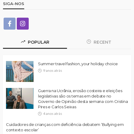
SIGA-NOS
POPULAR
RECENT
Summer travel fashion, your holiday choice
9 anos atrás
Guerra na Ucrânia, erosão costeira e eleições
legislativas são os temas em debate no
Governo de Opinião desta semana com Cristina
Pires e Carlos Seixas
4 anos atrás
Cuidadores de crianças com deficiência debatem ‘Bullying em
contexto escolar’