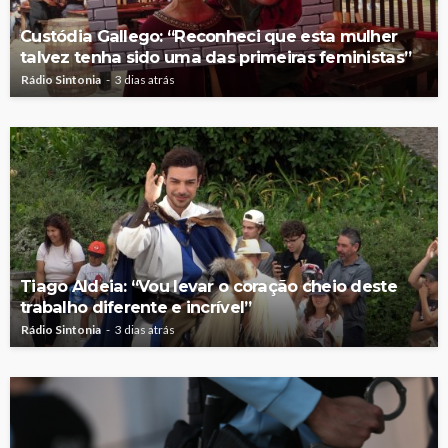
Custódia Gallego: “Reconheci que esta mulher
talvez tenha sido uma das primeiras feministas”
Rádio Sintonia
3 dias atrás
Tiago Aldeia: “Vou levar o coração cheio deste
trabalho diferente e incrível”
Rádio Sintonia
3 dias atrás