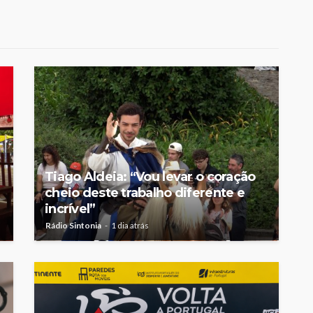
Tiago Aldeia: “Vou levar o coração
cheio deste trabalho diferente e
incrível”
Rádio Sintonia
1 dia atrás