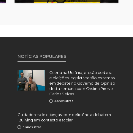
NOTÍCIAS POPULARES
Guerra na Ucrânia, erosão costeira
e eleições legislativas são os temas
em debate no Governo de Opinião
desta semana com Cristina Pires e
Carlos Seixas
4 anos atrás
Cuidadores de crianças com deficiência debatem
‘Bullying em contexto escolar’
5 anos atrás