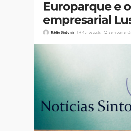
Europarque e 
empresarial Lu
Rádio Sintonia
4 anos atrás
sem comentár
Abner González foi
melhor da Feirens
Beeceler na prime
da Volta a Portuga
Rádio Sintonia
2 dias atrás