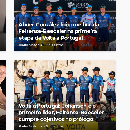
Abner González foi o melhor da
Feirense-Beeceler na primeira
etapa da Volta a Portugal
Rádio Sintonia
2 dias atrás
Volta a Portugal: Johansen é o
primeiro líder, Feirense-Beeceler
cumpre objetivos no prólogo
Rádio Sintonia
2 dias atrás