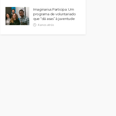
Imaginarius Participa: Um
programa de voluntariado
que “dá asas” à juventude
4 anos atrás