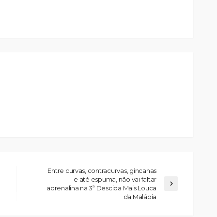
Entre curvas, contracurvas, gincanas
e até espuma, não vai faltar
adrenalina na 3ª Descida Mais Louca
da Malápia