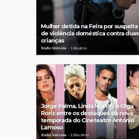
Mulher detida na Feira por suspeita
de violência doméstica contra duas
crianças
Rádio Sintonia
1 dia atrás
Jorge Palma, Linda Martini e Olga
Roriz entre os destaques da nova
temporada do Cineteatro António
Lamoso
Rádio Sintonia
2 dias atrás