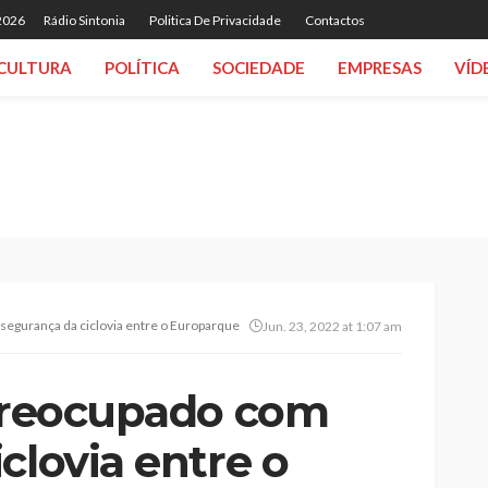
 2026
Rádio Sintonia
Politica De Privacidade
Contactos
CULTURA
POLÍTICA
SOCIEDADE
EMPRESAS
VÍD
segurança da ciclovia entre o Europarque e o parque empresarial Lusopark
Jun. 23, 2022 at 1:07 am
 preocupado com
clovia entre o