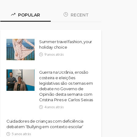
POPULAR
RECENT
Summer travel fashion, your
holiday choice
9 anos atrás
Guerra na Ucrânia, erosão
costeira e eleições
legislativas são os temas em
debate no Governo de
Opinião desta semana com
Cristina Pires e Carlos Seixas
4 anos atrás
Cuidadores de crianças com deficiência
debatem ‘Bullying em contexto escolar’
5 anos atrás