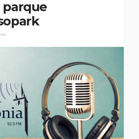
o parque
sopark
ios
Custódia Gallego:
 o
“Reconheci que esta
e-
mulher talvez tenha sido
ira etapa
uma das primeiras
l
feministas”
Rádio Sintonia
1 dia atrás