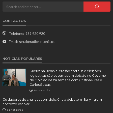
CONTACTOS
Telefone:
939 920 920
Email:
geral@radiosintonia.pt
NOTÍCIAS POPULARES
Guerra na Ucrânia, erosão costeira e eleições
legislativas são os temas em debate no Governo
de Opinião desta semana com Cristina Pires e
Carlos Seixas
4 anos atrás
Cuidadores de crianças com deficiência debatem ‘Bullying em
contexto escolar’
5 anos atrás