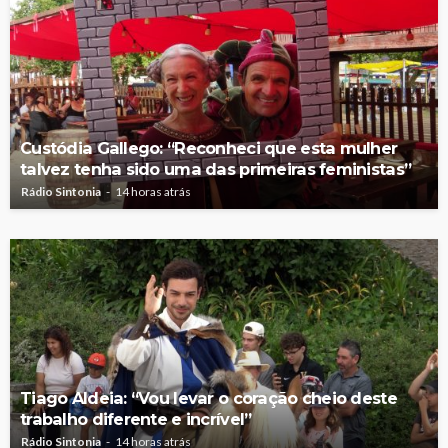
Custódia Gallego: “Reconheci que esta mulher
talvez tenha sido uma das primeiras feministas”
Rádio Sintonia
14 horas atrás
Tiago Aldeia: “Vou levar o coração cheio deste
trabalho diferente e incrível”
Rádio Sintonia
14 horas atrás