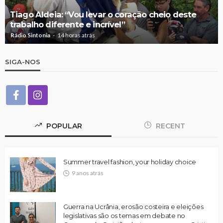
Tiago Aldeia: “Vou levar o coração cheio deste
trabalho diferente e incrível”
Rádio Sintonia
14 horas atrás
SIGA-NOS
POPULAR
RECENT
Summer travel fashion, your holiday choice
9 anos atrás
Guerra na Ucrânia, erosão costeira e eleições
legislativas são os temas em debate no