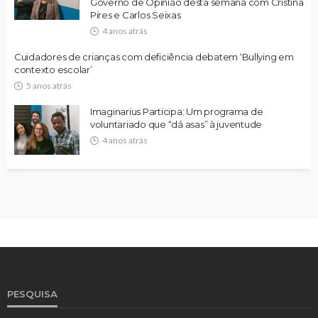
Governo de Opinião desta semana com Cristina
Pires e Carlos Seixas
4 anos atrás
Cuidadores de crianças com deficiência debatem ‘Bullying em
contexto escolar’
5 anos atrás
Imaginarius Participa: Um programa de
voluntariado que “dá asas” à juventude
4 anos atrás
PESQUISA