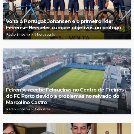
Volta a Portugal: Johansen é o primeiro líder,
Feirense-Beeceler cumpre objetivos no prólogo
Rádio Sintonia
3 horas atrás
Feirense recebe Felgueiras no Centro de Treinos
do FC Porto devido a problemas no relvado do
Marcolino Castro
Rádio Sintonia
1 dia atrás