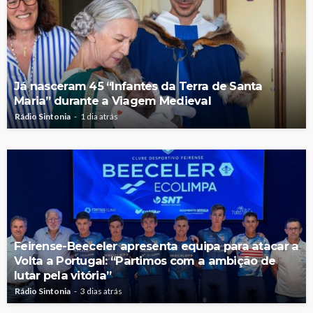
Já nasceram 45 “Infantes da Terra de Santa
Maria” durante a Viagem Medieval
Rádio Sintonia
1 dia atrás
Feirense-Beeceler apresenta equipa para atacar a
Volta a Portugal: “Partimos com a ambição de
lutar pela vitória”
Rádio Sintonia
3 dias atrás