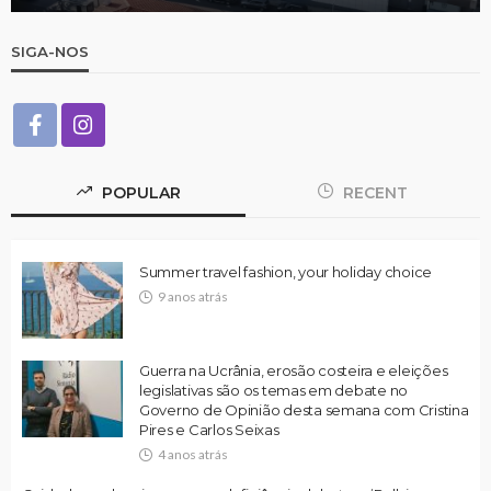
SIGA-NOS
POPULAR
RECENT
Summer travel fashion, your holiday choice
9 anos atrás
Guerra na Ucrânia, erosão costeira e eleições
legislativas são os temas em debate no
Governo de Opinião desta semana com Cristina
Pires e Carlos Seixas
4 anos atrás