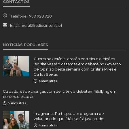
CONTACTOS
Telefone:
939 920 920
Email:
geral@radiosintonia.pt
NOTÍCIAS POPULARES
Guerra na Ucrânia, erosão costeira e eleições
legislativas são os temas em debate no Governo
de Opinião desta semana com Cristina Pires e
Carlos Seixas
4 anos atrás
Cuidadores de crianças com deficiência debatem ‘Bullying em
contexto escolar’
5 anos atrás
Imaginarius Participa: Um programa de
voluntariado que “dá asas” à juventude
4 anos atrás