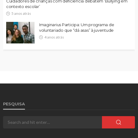
Cuidadores de crianças com deficiência debatem ‘Bullying em
contexto escolar’
5 anos atrás
Imaginarius Participa: Um programa de
voluntariado que “dá asas” à juventude
4 anos atrás
PESQUISA