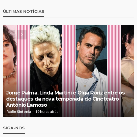
ÚLTIMAS NOTÍCIAS
Jorge Palma, Linda Martini e Olga Roriz entre os
destaques da nova temporada do Cineteatro
António Lamoso
Rádio Sintonia
19 horas atrás
SIGA-NOS