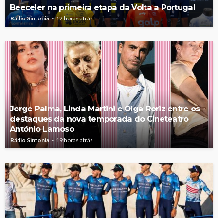
Beeceler na primeira etapa da Volta a Portugal
Rádio Sintonia
12 horas atrás
Jorge Palma, Linda Martini e Olga Roriz entre os
destaques da nova temporada do Cineteatro
António Lamoso
Rádio Sintonia
19 horas atrás