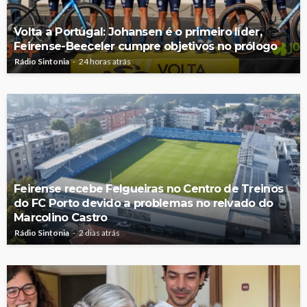
Volta a Portugal: Johansen é o primeiro líder,
Feirense-Beeceler cumpre objetivos no prólogo
Rádio Sintonia
24 horas atrás
Feirense recebe Felgueiras no Centro de Treinos
do FC Porto devido a problemas no relvado do
Marcolino Castro
Rádio Sintonia
2 dias atrás