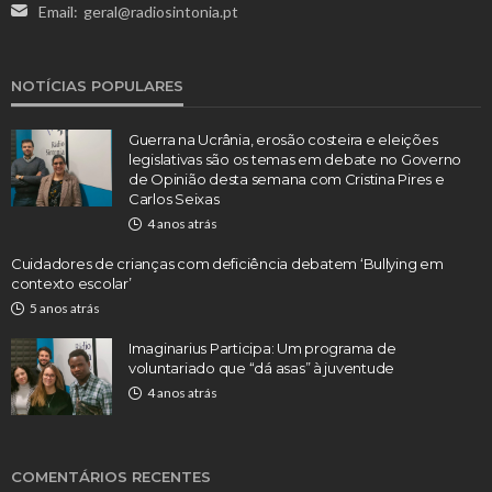
Email:
geral@radiosintonia.pt
NOTÍCIAS POPULARES
Guerra na Ucrânia, erosão costeira e eleições
legislativas são os temas em debate no Governo
de Opinião desta semana com Cristina Pires e
Carlos Seixas
4 anos atrás
Cuidadores de crianças com deficiência debatem ‘Bullying em
contexto escolar’
5 anos atrás
Imaginarius Participa: Um programa de
voluntariado que “dá asas” à juventude
4 anos atrás
COMENTÁRIOS RECENTES