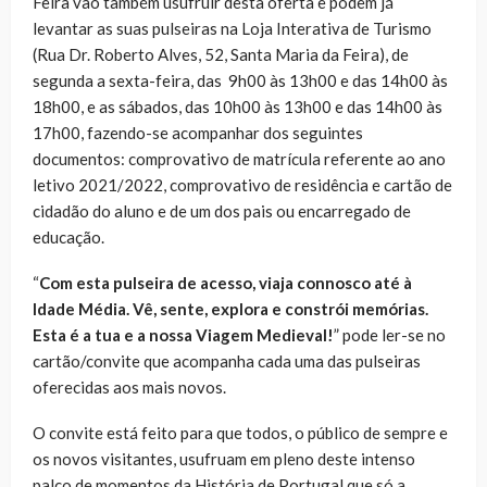
Feira vão também usufruir desta oferta e podem já
levantar as suas pulseiras na Loja Interativa de Turismo
(Rua Dr. Roberto Alves, 52, Santa Maria da Feira), de
segunda a sexta-feira, das 9h00 às 13h00 e das 14h00 às
18h00, e as sábados, das 10h00 às 13h00 e das 14h00 às
17h00, fazendo-se acompanhar dos seguintes
documentos: comprovativo de matrícula referente ao ano
letivo 2021/2022, comprovativo de residência e cartão de
cidadão do aluno e de um dos pais ou encarregado de
educação.
“
Com esta pulseira de acesso, viaja connosco até à
Idade Média. Vê, sente, explora e constrói memórias.
Esta é a tua e a nossa Viagem Medieval!
” pode ler-se no
cartão/convite que acompanha cada uma das pulseiras
oferecidas aos mais novos.
O convite está feito para que todos, o público de sempre e
os novos visitantes, usufruam em pleno deste intenso
palco de momentos da História de Portugal que só a