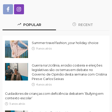
POPULAR
RECENT
Summer travel fashion, your holiday choice
9 anos atrás
Guerra na Ucrânia, erosão costeira e eleições
legislativas são os temas em debate no
Governo de Opinião desta semana com Cristina
Pires e Carlos Seixas
4 anos atrás
Cuidadores de crianças com deficiência debatem ‘Bullying em
contexto escolar’
5 anos atrás