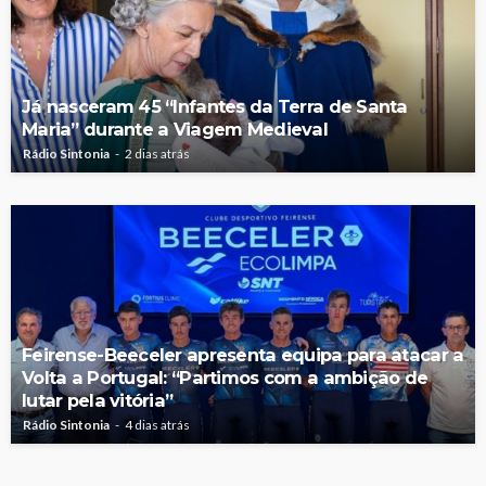
Já nasceram 45 “Infantes da Terra de Santa
Maria” durante a Viagem Medieval
Rádio Sintonia
2 dias atrás
Feirense-Beeceler apresenta equipa para atacar a
Volta a Portugal: “Partimos com a ambição de
lutar pela vitória”
Rádio Sintonia
4 dias atrás