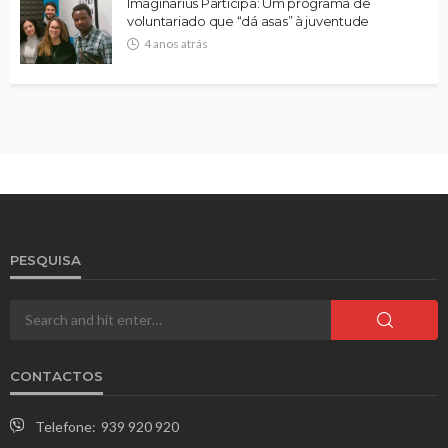
Imaginarius Participa: Um programa de
voluntariado que “dá asas” à juventude
4 anos atrás
PESQUISA
CONTACTOS
Telefone:
939 920 920