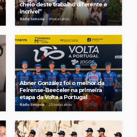
cheio deste trabalho diferente e
incrível”
Rádio Sintonia
4 horas atrás
Abner González foi o melhor da
Feirense-Beeceler na primeira
etapa da Volta a Portugal
Rádio Sintonia
20 horas atrás