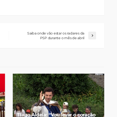
Saiba onde vão estar os radares da
PSP durante o mês de abril
Custódia Gallego:
 o
“Reconheci que esta
e-
mulher talvez tenha sido
ira etapa
uma das primeiras
l
feministas”
Rádio Sintonia
4 horas atrás
Tiago Aldeia: “Vou levar o coração