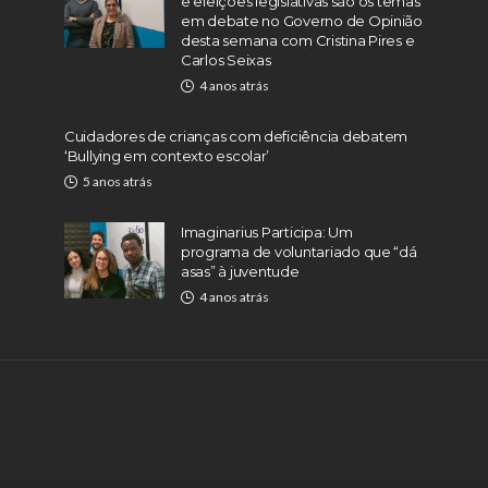
e eleições legislativas são os temas
em debate no Governo de Opinião
desta semana com Cristina Pires e
Carlos Seixas
4 anos atrás
Cuidadores de crianças com deficiência debatem
‘Bullying em contexto escolar’
5 anos atrás
Imaginarius Participa: Um
programa de voluntariado que “dá
asas” à juventude
4 anos atrás