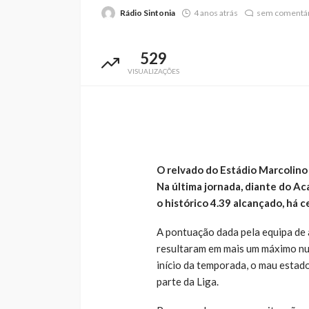
Rádio Sintonia
4 anos atrás
sem comentár
529
VISUALIZAÇÕES
O relvado do Estádio Marcolino 
Na última jornada, diante do A
o histórico 4.39 alcançado, há c
A pontuação dada pela equipa de 
resultaram em mais um máximo nu
início da temporada, o mau estad
parte da Liga.