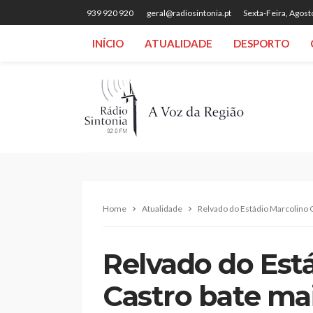
939 920 920
geral@radiosintonia.pt
Sexta-Feira, Agost
INÍCIO
ATUALIDADE
DESPORTO
Home
Atualidade
Relvado do Estádio Marcolino 
Relvado do Est
Castro bate ma