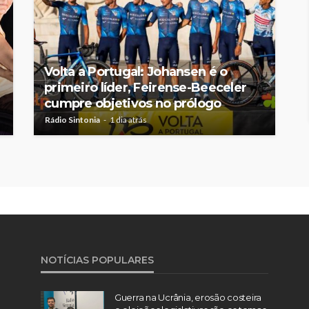
Volta a Portugal: Johansen é o
primeiro líder, Feirense-Beeceler
cumpre objetivos no prólogo
Rádio Sintonia
1 dia atrás
NOTÍCIAS POPULARES
Guerra na Ucrânia, erosão costeira