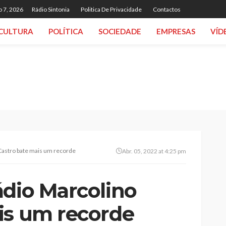
o 7, 2026
Rádio Sintonia
Politica De Privacidade
Contactos
CULTURA
POLÍTICA
SOCIEDADE
EMPRESAS
VÍD
Castro bate mais um recorde
Abr. 05, 2022 at 4:25 pm
ádio Marcolino
is um recorde