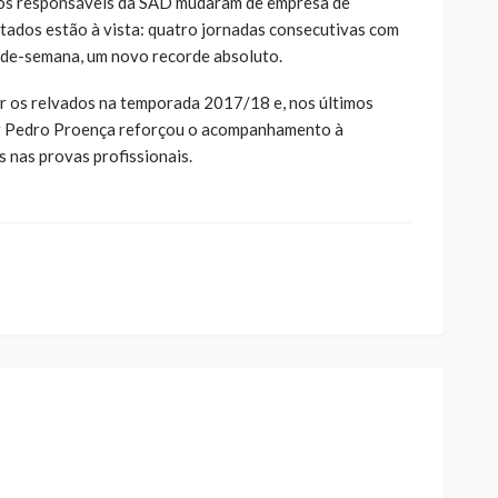
 os responsáveis da SAD mudaram de empresa de
tados estão à vista: quatro jornadas consecutivas com
m-de-semana, um novo recorde absoluto.
r os relvados na temporada 2017/18 e, nos últimos
or Pedro Proença reforçou o acompanhamento à
 nas provas profissionais.