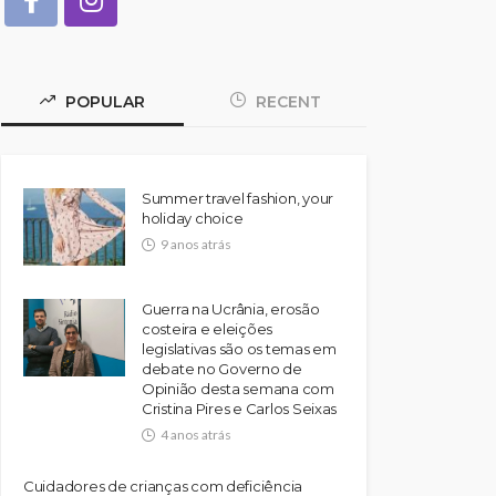
POPULAR
RECENT
Summer travel fashion, your
holiday choice
9 anos atrás
Guerra na Ucrânia, erosão
costeira e eleições
legislativas são os temas em
debate no Governo de
Opinião desta semana com
Cristina Pires e Carlos Seixas
4 anos atrás
Cuidadores de crianças com deficiência