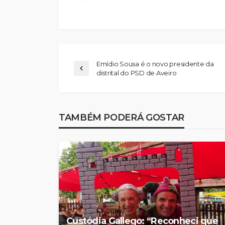
Emídio Sousa é o novo presidente da
distrital do PSD de Aveiro
Abner González foi
melhor da Feirens
TAMBÉM PODERÁ GOSTAR
Beeceler na prime
da Volta a Portuga
Rádio Sintonia
20 horas atrás
Custódia Gallego: “Reconheci que