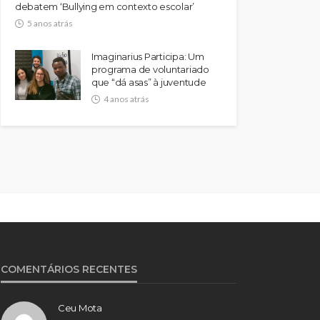
debatem ‘Bullying em contexto escolar’
5 anos atrás
Imaginarius Participa: Um
programa de voluntariado
que “dá asas” à juventude
4 anos atrás
COMENTÁRIOS RECENTES
Ceu Mota