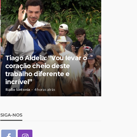
Tiago Aldeia: “Vou levar o
Mulher de
coração cheio deste
suspeita 
trabalho diferente e
doméstic
incrível”
crianças
Rádio Sintonia
4 horas atrás
Rádio Sintonia
7
SIGA-NOS