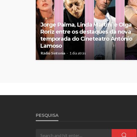
Jorge Palma, Linda Martini e Olga
Roriz entre os destaques da nova
temporada do Cineteatro António
Lamoso
Rádio Sintonia
1 dia atrás
PESQUISA