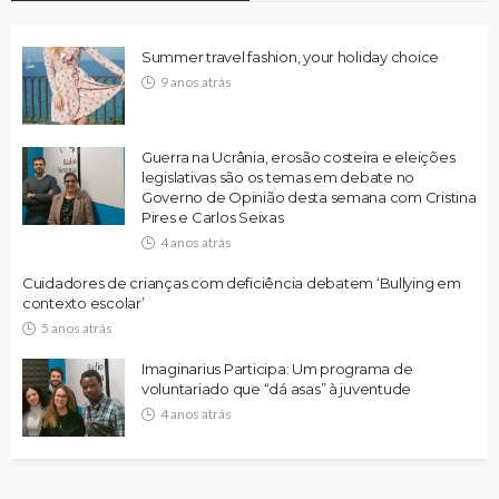
Summer travel fashion, your holiday choice
9 anos atrás
Guerra na Ucrânia, erosão costeira e eleições
legislativas são os temas em debate no
Governo de Opinião desta semana com Cristina
Pires e Carlos Seixas
4 anos atrás
Cuidadores de crianças com deficiência debatem ‘Bullying em
contexto escolar’
5 anos atrás
Imaginarius Participa: Um programa de
voluntariado que “dá asas” à juventude
4 anos atrás