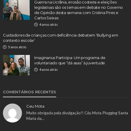
Guerra na Ucrânia, erosão costeira e eleições
legislativas são os temas em debate no Governo
de Opinião desta semana com Cristina Pires e
Carlos Seixas
4 anos atrás
Cuidadores de crianças com deficiência debatem ‘Bullying em
contexto escolar’
5 anos atrás
Imaginarius Participa: Um programa de
voluntariado que “dá asas” à juventude
4 anos atrás
COMENTÁRIOS RECENTES
Ceu Mota
Muito obrigada pela divulgação!! Céu Mota Plogging Santa
Maria da…