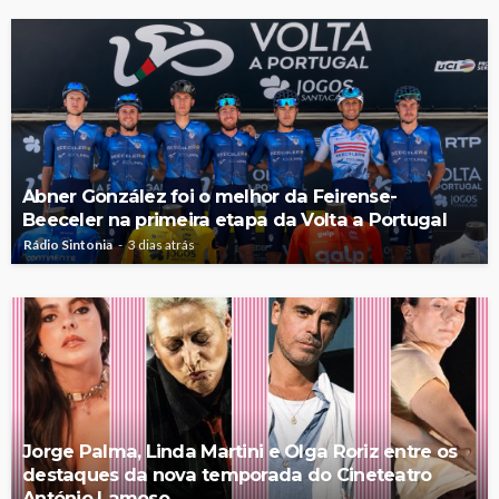
Abner González foi o melhor da Feirense-
Beeceler na primeira etapa da Volta a Portugal
Rádio Sintonia
3 dias atrás
Jorge Palma, Linda Martini e Olga Roriz entre os
destaques da nova temporada do Cineteatro
António Lamoso