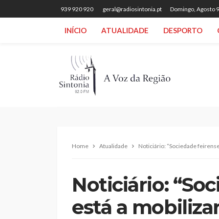
939 920 920
geral@radiosintonia.pt
Domingo, Agosto 9
INÍCIO
ATUALIDADE
DESPORTO
Home
Atualidade
Noticiário: “Sociedade feirens
Noticiário: “So
está a mobiliz