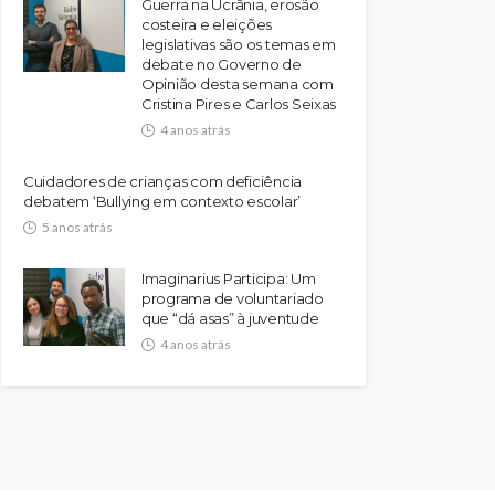
Guerra na Ucrânia, erosão
costeira e eleições
legislativas são os temas em
debate no Governo de
Opinião desta semana com
Cristina Pires e Carlos Seixas
4 anos atrás
Cuidadores de crianças com deficiência
debatem ‘Bullying em contexto escolar’
5 anos atrás
Imaginarius Participa: Um
programa de voluntariado
que “dá asas” à juventude
4 anos atrás