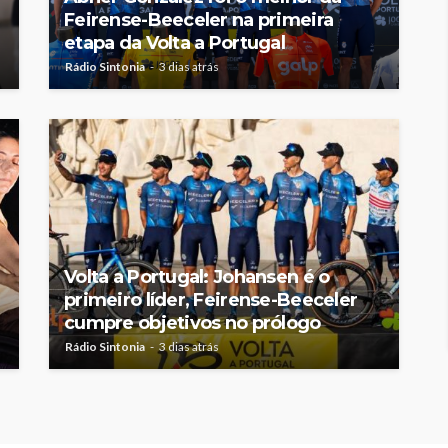
Feirense-Beeceler na primeira
etapa da Volta a Portugal
Rádio Sintonia
3 dias atrás
Volta a Portugal: Johansen é o
primeiro líder, Feirense-Beeceler
cumpre objetivos no prólogo
Rádio Sintonia
3 dias atrás