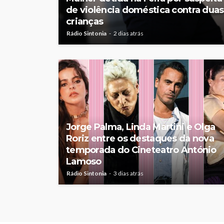
de violência doméstica contra duas
crianças
Rádio Sintonia
2 dias atrás
Jorge Palma, Linda Martini e Olga
Roriz entre os destaques da nova
temporada do Cineteatro António
Lamoso
Rádio Sintonia
3 dias atrás