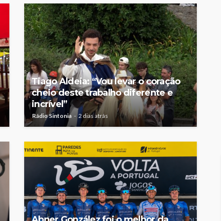
Rádio Sintonia
2 dias atrás
Tiago Aldeia: “Vou levar o coração
cheio deste trabalho diferente e
incrível”
Rádio Sintonia
2 dias atrás
Abner González foi o melhor da