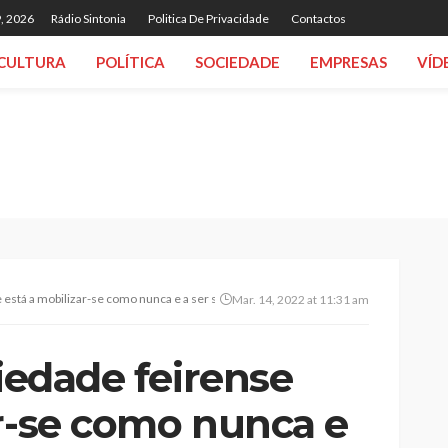
, 2026
Rádio Sintonia
Politica De Privacidade
Contactos
CULTURA
POLÍTICA
SOCIEDADE
EMPRESAS
VÍD
e está a mobilizar-se como nunca e a ser solidária como nunca”
Mar. 14, 2022 at 11:31 am
ciedade feirense
ar-se como nunca e