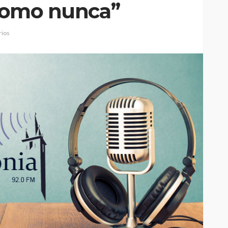
 como nunca”
ios