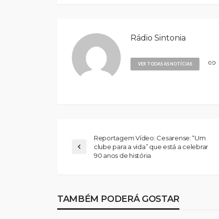
Rádio Sintonia
VER TODAS AS NOTÍCIAS
Reportagem Vídeo: Cesarense: “Um
clube para a vida” que está a celebrar
90 anos de história
Abner González foi
melhor da Feirens
TAMBÉM PODERÁ GOSTAR
Beeceler na prime
da Volta a Portuga