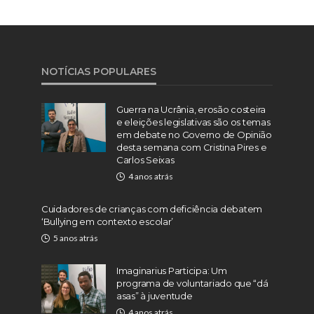
NOTÍCIAS POPULARES
Guerra na Ucrânia, erosão costeira
e eleições legislativas são os temas
em debate no Governo de Opinião
desta semana com Cristina Pires e
Carlos Seixas
4 anos atrás
Cuidadores de crianças com deficiência debatem
‘Bullying em contexto escolar’
5 anos atrás
Imaginarius Participa: Um
programa de voluntariado que “dá
asas” à juventude
4 anos atrás