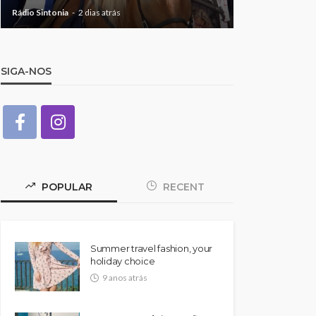
Rádio Sintonia
2 dias atrás
Rádio Sintonia
2
SIGA-NOS
POPULAR
RECENT
Summer travel fashion, your
holiday choice
9 anos atrás