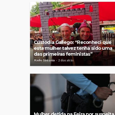
Rádio Sintonia
3 dias atrás
Custódia Gallego: “Reconheci que
esta mulher talvez tenha sido uma
das primeiras feministas”
Rádio Sintonia
2 dias atrás
Mulher detida na Feira por suspeita