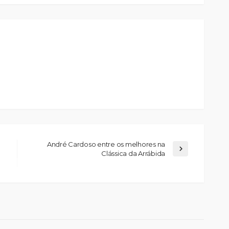
André Cardoso entre os melhores na
Clássica da Arrábida
Custódia Gallego:
 o
“Reconheci que esta
e-
mulher talvez tenha sido
ira etapa
uma das primeiras
l
feministas”