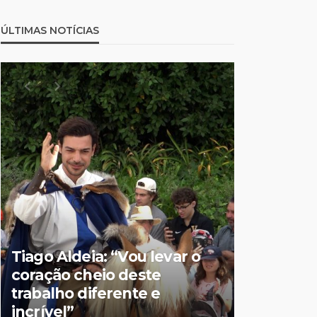
ÚLTIMAS NOTÍCIAS
Tiago Aldeia: “Vou levar o
Mulher de
coração cheio deste
suspeita 
trabalho diferente e
doméstic
incrível”
crianças