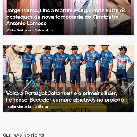
Jorge Palma, Linda Martini e Olga Roriz entre os
destaques da nova temporada do Cineteatro
António Lamoso
Rádio Sintonia
3 dias atrás
Volta a Portugal: Johansen é o primeiro líder,
Feirense-Beeceler cumpre objetivos no prólogo
Rádio Sintonia
3 dias atrás
ÚLTIMAS NOTÍCIAS