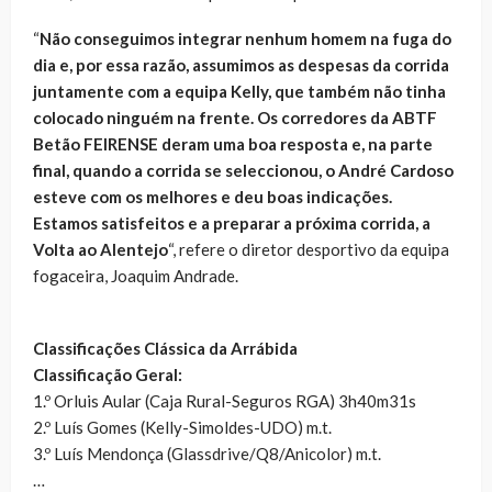
“
Não conseguimos integrar nenhum homem na fuga do
dia e, por essa razão, assumimos as despesas da corrida
juntamente com a equipa Kelly, que também não tinha
colocado ninguém na frente. Os corredores da ABTF
Betão FEIRENSE deram uma boa resposta e, na parte
final, quando a corrida se seleccionou, o André Cardoso
esteve com os melhores e deu boas indicações.
Estamos satisfeitos e a preparar a próxima corrida, a
Volta ao Alentejo
“, refere o diretor desportivo da equipa
fogaceira, Joaquim Andrade.
Classificações Clássica da Arrábida
Classificação Geral:
1.º Orluis Aular (Caja Rural-Seguros RGA) 3h40m31s
2.º Luís Gomes (Kelly-Simoldes-UDO) m.t.
3.º Luís Mendonça (Glassdrive/Q8/Anicolor) m.t.
…