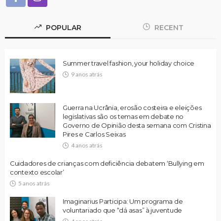
POPULAR
RECENT
Summer travel fashion, your holiday choice
9 anos atrás
Guerra na Ucrânia, erosão costeira e eleições
legislativas são os temas em debate no
Governo de Opinião desta semana com Cristina
Pires e Carlos Seixas
4 anos atrás
Cuidadores de crianças com deficiência debatem ‘Bullying em
contexto escolar’
5 anos atrás
Imaginarius Participa: Um programa de
voluntariado que “dá asas” à juventude