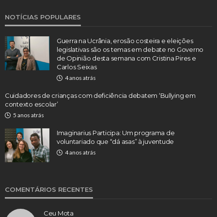
NOTÍCIAS POPULARES
Guerra na Ucrânia, erosão costeira e eleições
legislativas são os temas em debate no Governo
de Opinião desta semana com Cristina Pires e
Carlos Seixas
4 anos atrás
Cuidadores de crianças com deficiência debatem ‘Bullying em
contexto escolar’
5 anos atrás
Imaginarius Participa: Um programa de
voluntariado que “dá asas” à juventude
4 anos atrás
COMENTÁRIOS RECENTES
Ceu Mota