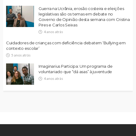
Guerra na Ucrânia, erosão costeira e eleições
legislativas são os temas em debate no
Governo de Opinião desta semana com Cristina
Pires e Carlos Seixas
4 anos atrás
Cuidadores de crianças com deficiência debatem ‘Bullying em
contexto escolar’
5 anos atrás
Imaginarius Participa: Um programa de
voluntariado que “dá asas” à juventude
4 anos atrás