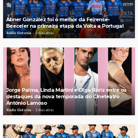
Abner González foi o melhor da Feirense-
Beeceler na primeira etapa da Volta a Portugal
Rádio Sintonia
2 dias atrás
Jorge Palma, Linda Martini e Olga Roriz entre os
destaques da nova temporada do Cineteatro
António Lamoso
Rádio Sintonia
3 dias atrás