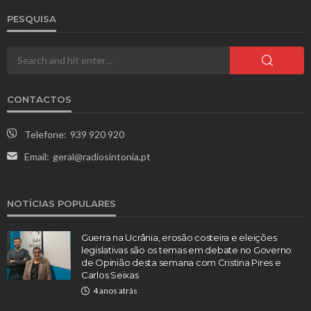
PESQUISA
CONTACTOS
Telefone:
939 920 920
Email:
geral@radiosintonia.pt
NOTÍCIAS POPULARES
Guerra na Ucrânia, erosão costeira e eleições
legislativas são os temas em debate no Governo
de Opinião desta semana com Cristina Pires e
Carlos Seixas
4 anos atrás