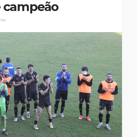
e campeão
ios