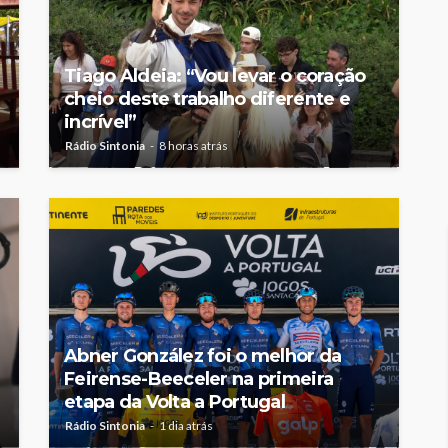
Tiago Aldeia: “Vou levar o coração
cheio deste trabalho diferente e
incrível”
Rádio Sintonia
8 horas atrás
Abner González foi o melhor da
Feirense-Beeceler na primeira
etapa da Volta a Portugal
Rádio Sintonia
1 dia atrás