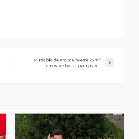
Município de Arouca investe 25 mil
euros em bolsas para jovens
Custódia Gallego:
 o
“Reconheci que esta
e-
mulher talvez tenha sido
ira etapa
uma das primeiras
l
feministas”
Rádio Sintonia
8 horas atrás