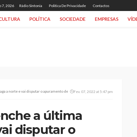
o 7, 2026
Rádio Sintonia
Politica De Privacidade
Contactos
CULTURA
POLÍTICA
SOCIEDADE
EMPRESAS
VÍD
aga a norte e vai disputar o apuramento de campeão
Fev. 07, 2022 at 5:47 pm
nche a última
vai disputar o