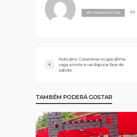
VER TODAS AS NOTÍCIAS
Noticiário: Cesarense ocupa última
vaga a norte e vai disputar fase de
subida
Abner González foi
melhor da Feirens
TAMBÉM PODERÁ GOSTAR
Beeceler na prime
da Volta a Portuga
Rádio Sintonia
1 dia atrás