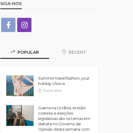
SIGA-NOS
POPULAR
RECENT
Summer travel fashion, your
holiday choice
9 anos atrás
Guerra na Ucrânia, erosão
costeira e eleições
legislativas são os temas em
debate no Governo de
Opinião desta semana com