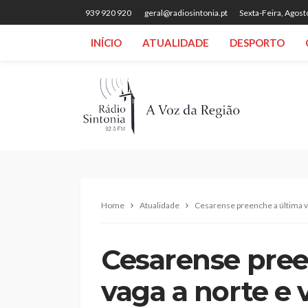
939 920 920
geral@radiosintonia.pt
Sexta-Feira, Agost
INÍCIO
ATUALIDADE
DESPORTO
Home
Atualidade
Cesarense preenche a última v
Cesarense pree
vaga a norte e 