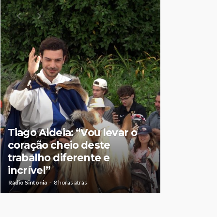
Tiago Aldeia: “Vou levar o
Mulher de
coração cheio deste
suspeita 
trabalho diferente e
doméstic
incrível”
crianças
Rádio Sintonia
8 horas atrás
Rádio Sintonia
1