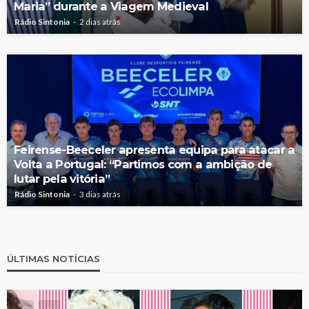
Maria” durante a Viagem Medieval
Rádio Sintonia
2 dias atrás
Feirense-Beeceler apresenta equipa para atacar a
Volta a Portugal: “Partimos com a ambição de
lutar pela vitória”
Rádio Sintonia
3 dias atrás
ÚLTIMAS NOTÍCIAS