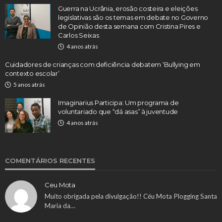
Guerra na Ucrânia, erosão costeira e eleições
legislativas são os temas em debate no Governo
de Opinião desta semana com Cristina Pires e
Carlos Seixas
4 anos atrás
Cuidadores de crianças com deficiência debatem ‘Bullying em
contexto escolar’
5 anos atrás
Imaginarius Participa: Um programa de
voluntariado que “dá asas” à juventude
4 anos atrás
COMENTÁRIOS RECENTES
Ceu Mota
Muito obrigada pela divulgação!! Céu Mota Plogging Santa
Maria da…