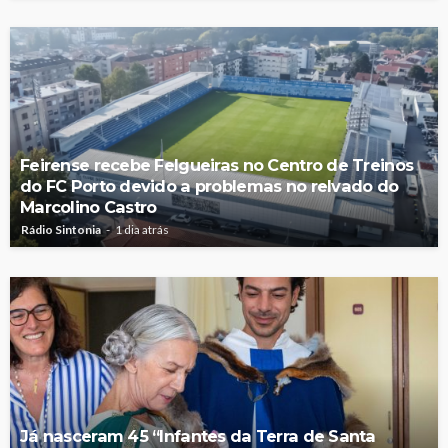
Feirense recebe Felgueiras no Centro de Treinos
do FC Porto devido a problemas no relvado do
Marcolino Castro
Rádio Sintonia
1 dia atrás
Já nasceram 45 “Infantes da Terra de Santa