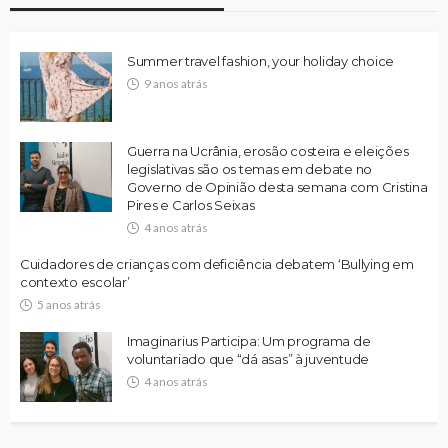
Summer travel fashion, your holiday choice
9 anos atrás
Guerra na Ucrânia, erosão costeira e eleições
legislativas são os temas em debate no
Governo de Opinião desta semana com Cristina
Pires e Carlos Seixas
4 anos atrás
Cuidadores de crianças com deficiência debatem ‘Bullying em
contexto escolar’
5 anos atrás
Imaginarius Participa: Um programa de
voluntariado que “dá asas” à juventude
4 anos atrás