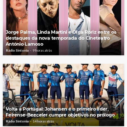
Jorge Palma, Linda Martini e Olga Roriz entre os
destaques da nova temporada do Cineteatro
António Lamoso
Rádio Sintonia
9 horas atrás
Volta a Portugal: Johansen é o primeiro líder,
Feirense-Beeceler cumpre objetivos no prólogo
Rádio Sintonia
14 horas atrás