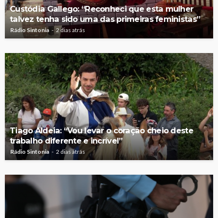
Custódia Gallego: “Reconheci que esta mulher
talvez tenha sido uma das primeiras feministas”
Rádio Sintonia
2 dias atrás
Tiago Aldeia: “Vou levar o coração cheio deste
trabalho diferente e incrível”
Rádio Sintonia
2 dias atrás