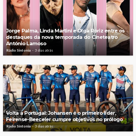
Jorge Palma, Linda Martini e Olga Roriz entre os
destaques da nova temporada do Cineteatro
António Lamoso
Rádio Sintonia
3 dias atrás
Volta a Portugal: Johansen é o primeiro líder,
Feirense-Beeceler cumpre objetivos no prólogo
Rádio Sintonia
3 dias atrás