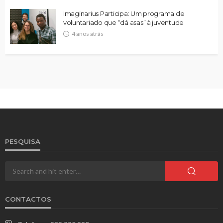
Imaginarius Participa: Um programa de
voluntariado que “dá asas” à juventude
4 anos atrás
PESQUISA
CONTACTOS