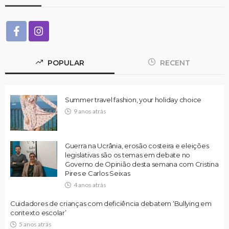
POPULAR
RECENT
Summer travel fashion, your holiday choice
9 anos atrás
Guerra na Ucrânia, erosão costeira e eleições
legislativas são os temas em debate no
Governo de Opinião desta semana com Cristina
Pires e Carlos Seixas
4 anos atrás
Cuidadores de crianças com deficiência debatem ‘Bullying em
contexto escolar’
5 anos atrás