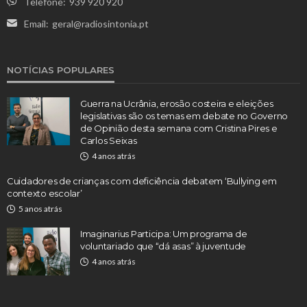
Telefone:
939 920 920
Email:
geral@radiosintonia.pt
NOTÍCIAS POPULARES
Guerra na Ucrânia, erosão costeira e eleições
legislativas são os temas em debate no Governo
de Opinião desta semana com Cristina Pires e
Carlos Seixas
4 anos atrás
Cuidadores de crianças com deficiência debatem ‘Bullying em
contexto escolar’
5 anos atrás
Imaginarius Participa: Um programa de
voluntariado que “dá asas” à juventude
4 anos atrás