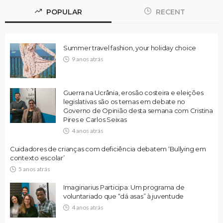
POPULAR
RECENT
Summer travel fashion, your holiday choice
9 anos atrás
Guerra na Ucrânia, erosão costeira e eleições
legislativas são os temas em debate no
Governo de Opinião desta semana com Cristina
Pires e Carlos Seixas
4 anos atrás
Cuidadores de crianças com deficiência debatem ‘Bullying em
contexto escolar’
5 anos atrás
Imaginarius Participa: Um programa de
voluntariado que “dá asas” à juventude
4 anos atrás