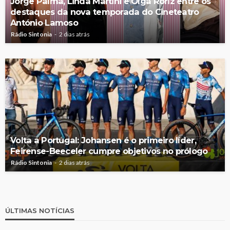
Jorge Palma, Linda Martini e Olga Roriz entre os
destaques da nova temporada do Cineteatro
António Lamoso
Rádio Sintonia
2 dias atrás
Volta a Portugal: Johansen é o primeiro líder,
Feirense-Beeceler cumpre objetivos no prólogo
Rádio Sintonia
2 dias atrás
ÚLTIMAS NOTÍCIAS