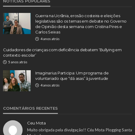
NOTÍCIAS POPULARES
Guerra na Ucrânia, erosão costeira e eleições
legislativas são os temas em debate no Governo
de Opinião desta semana com Cristina Pires e
Carlos Seixas
4 anos atrás
Cuidadores de crianças com deficiência debatem ‘Bullying em
contexto escolar’
5 anos atrás
Imaginarius Participa: Um programa de
voluntariado que “dá asas” à juventude
4 anos atrás
COMENTÁRIOS RECENTES
Ceu Mota
Muito obrigada pela divulgação!! Céu Mota Plogging Santa