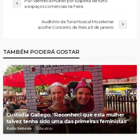
PSP identifica mulher por suspeita de furto
a espaços comerciais na Feira
Auditório da Tuna Musical Mozelense
acolhe Concerto de Reis a 9 de janeiro
TAMBÉM PODERÁ GOSTAR
Custódia Gallego: “Reconheci que esta mulher
talvez tenha sido uma das primeiras feministas”
Rádio Sintonia
1 dia atrás