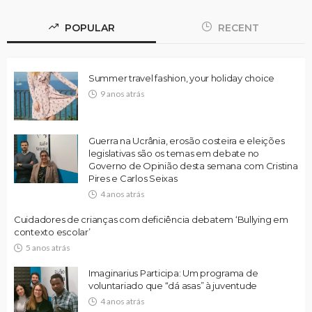
POPULAR
RECENT
Summer travel fashion, your holiday choice
9 anos atrás
Guerra na Ucrânia, erosão costeira e eleições
legislativas são os temas em debate no
Governo de Opinião desta semana com Cristina
Pires e Carlos Seixas
4 anos atrás
Cuidadores de crianças com deficiência debatem ‘Bullying em
contexto escolar’
5 anos atrás
Imaginarius Participa: Um programa de
voluntariado que “dá asas” à juventude
4 anos atrás