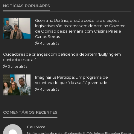
NOTÍCIAS POPULARES
Guerra na Ucrânia, erosão costeira e eleições
legislativas são os temas em debate no Governo
de Opinião desta semana com Cristina Pires e
Carlos Seixas
4 anos atrás
Cuidadores de crianças com deficiência debatem ‘Bullying em
contexto escolar’
5 anos atrás
Imaginarius Participa: Um programa de
voluntariado que “dá asas” à juventude
4 anos atrás
COMENTÁRIOS RECENTES
Ceu Mota
Muito obrigada pela divulgação!! Céu Mota Plogging Santa