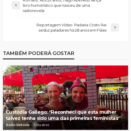
livro humorístico que nasceu de uma
radionovela
Reportagem Vídeo: Padaria Cristo Rei
seduz paladares há 28 anos em Fiães
TAMBÉM PODERÁ GOSTAR
Custódia Gallego: “Reconheci que esta mulher
talvez tenha sido uma das primeiras feministas”
Rádio Sintonia
1 dia atrás