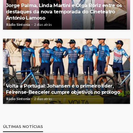
Jorge Palma, Linda Martini e Olga Roriz entre os
destaques da nova temporada do Cineteatro
António Lamoso
Rádio Sintonia
2 dias atrás
Volta a Portugal: Johansen é o primeiro líder,
Feirense-Beeceler cumpre objetivos no prólogo
Rádio Sintonia
2 dias atrás
ÚLTIMAS NOTÍCIAS