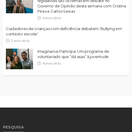
legislativas são os temas em debate no
Governo de Opinião desta semana com Cristina
Pires e Carlos Seixas
4 anos atrás
Cuidadores de crianças com deficiência debatem ‘Bullying em
contexto escolar’
5 anos atrás
Imaginarius Participa: Um programa de
voluntariado que “dá asas” à juventude
4 anos atrás
PESQUISA