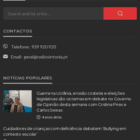
CONTACTOS
Telefone:
939 920 920
Email:
geral@radiosintonia.pt
NOTÍCIAS POPULARES
Guerra na Ucrânia, erosão costeira e eleições
legislativas são os temas em debate no Governo
de Opinião desta semana com Cristina Pires e
Carlos Seixas
4 anos atrás
Cuidadores de crianças com deficiência debatem ‘Bullying em
contexto escolar’