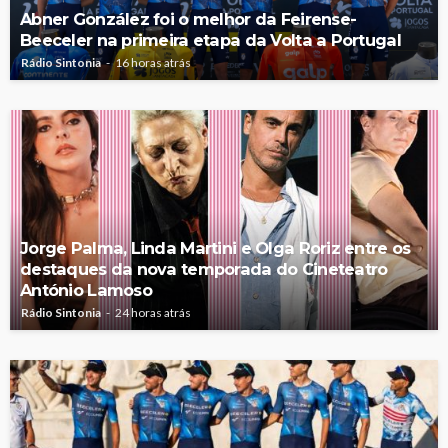
Abner González foi o melhor da Feirense-
Beeceler na primeira etapa da Volta a Portugal
Rádio Sintonia
16 horas atrás
Jorge Palma, Linda Martini e Olga Roriz entre os
destaques da nova temporada do Cineteatro
António Lamoso
Rádio Sintonia
24 horas atrás