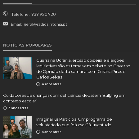
Telefone:
939 920 920
Email:
geral@radiosintonia.pt
NOTÍCIAS POPULARES
Guerra na Ucrânia, erosão costeira e eleições
legislativas são os temas em debate no Governo
de Opinião desta semana com Cristina Pires e
Carlos Seixas
4 anos atrás
Cuidadores de crianças com deficiência debatem ‘Bullying em
contexto escolar’
5 anos atrás
Imaginarius Participa: Um programa de
voluntariado que “dá asas” à juventude
4 anos atrás