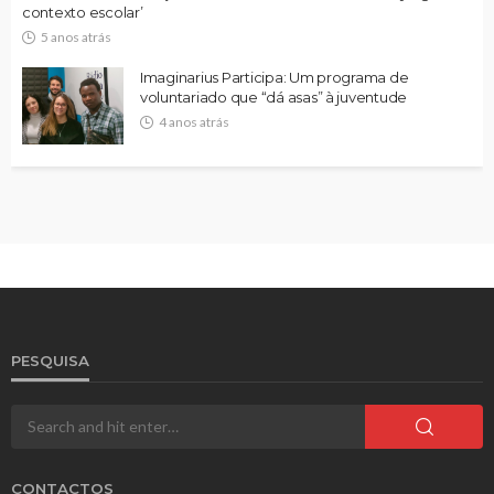
contexto escolar’
5 anos atrás
Imaginarius Participa: Um programa de
voluntariado que “dá asas” à juventude
4 anos atrás
PESQUISA
CONTACTOS