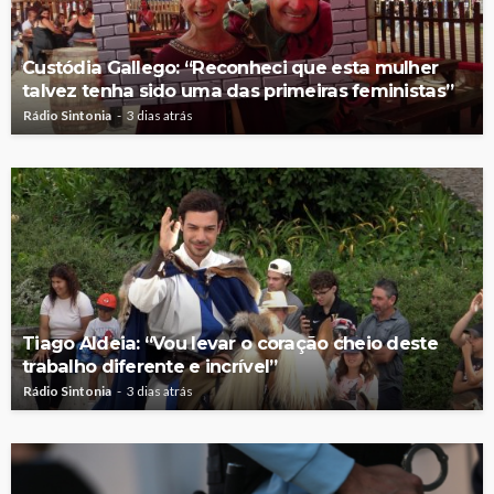
Custódia Gallego: “Reconheci que esta mulher
talvez tenha sido uma das primeiras feministas”
Rádio Sintonia
3 dias atrás
Tiago Aldeia: “Vou levar o coração cheio deste
trabalho diferente e incrível”
Rádio Sintonia
3 dias atrás