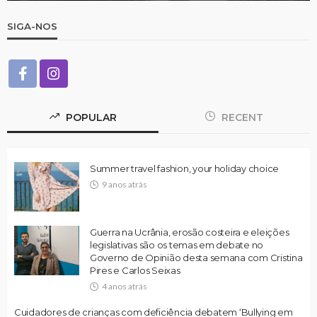
SIGA-NOS
POPULAR
RECENT
Summer travel fashion, your holiday choice
9 anos atrás
Guerra na Ucrânia, erosão costeira e eleições
legislativas são os temas em debate no
Governo de Opinião desta semana com Cristina
Pires e Carlos Seixas
4 anos atrás
Cuidadores de crianças com deficiência debatem ‘Bullying em