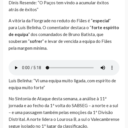
Dinis Resende: “O Paços tem vindo a acumular êxitos
atrás de êxitos”
A vitória da Florgrade no reduto do Fiães é “
especial
”
para Luís Belinha. O comentador destaca o “
forte espírito
de equipa
” dos comandados de Bruno Batista, que
souberam “
sofrer
” e levar de vencida a equipa do Fiães
pela margem mínima.
Luís Belinha: “Vi uma equipa muito ligada, com espírito de
equipa muito forte”
No Sintonia de Ataque desta semana, a análise à 11ª
jornada e ao fecho da 1ª volta do SABSEG – a norte e a sul
– e uma passagem também pelas emoções da 1ª Divisão
Distrital. A norte lidera o Lourosa B, a sul o Valecambrense
segue isolado no 1º lugar da classificação.