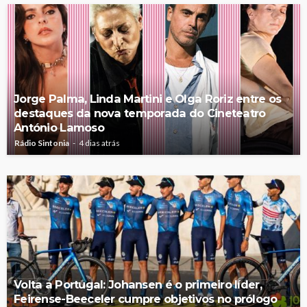
Jorge Palma, Linda Martini e Olga Roriz entre os
destaques da nova temporada do Cineteatro
António Lamoso
Rádio Sintonia
4 dias atrás
Volta a Portugal: Johansen é o primeiro líder,
Feirense-Beeceler cumpre objetivos no prólogo