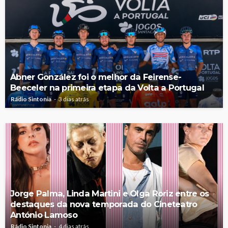
Abner González foi o melhor da Feirense-
Beeceler na primeira etapa da Volta a Portugal
Rádio Sintonia
3 dias atrás
Jorge Palma, Linda Martini e Olga Roriz entre os
destaques da nova temporada do Cineteatro
António Lamoso
Rádio Sintonia
4 dias atrás