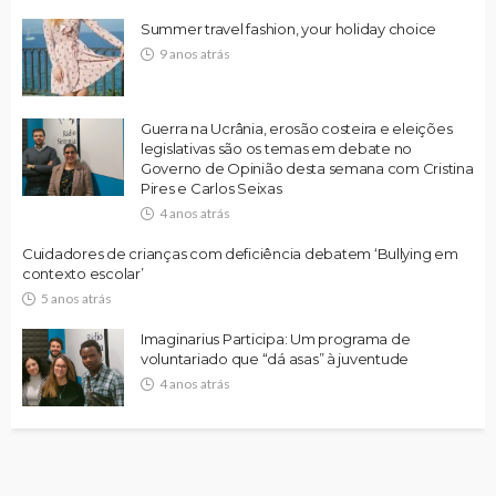
Summer travel fashion, your holiday choice
9 anos atrás
Guerra na Ucrânia, erosão costeira e eleições
legislativas são os temas em debate no
Governo de Opinião desta semana com Cristina
Pires e Carlos Seixas
4 anos atrás
Cuidadores de crianças com deficiência debatem ‘Bullying em
contexto escolar’
5 anos atrás
Imaginarius Participa: Um programa de
voluntariado que “dá asas” à juventude
4 anos atrás