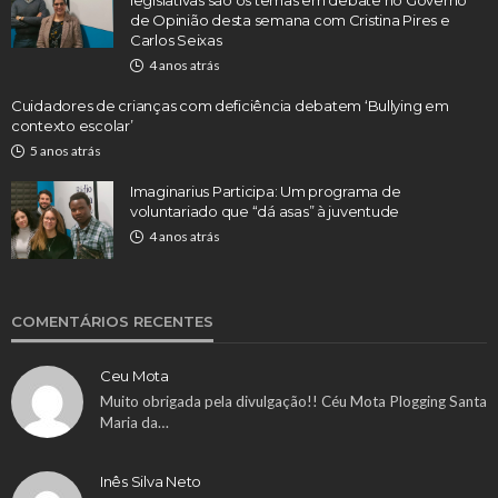
legislativas são os temas em debate no Governo
de Opinião desta semana com Cristina Pires e
Carlos Seixas
4 anos atrás
Cuidadores de crianças com deficiência debatem ‘Bullying em
contexto escolar’
5 anos atrás
Imaginarius Participa: Um programa de
voluntariado que “dá asas” à juventude
4 anos atrás
COMENTÁRIOS RECENTES
Ceu Mota
Muito obrigada pela divulgação!! Céu Mota Plogging Santa
Maria da…
Inês Silva Neto