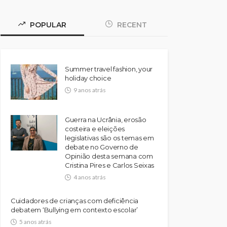
POPULAR
RECENT
Summer travel fashion, your
holiday choice
9 anos atrás
Guerra na Ucrânia, erosão
costeira e eleições
legislativas são os temas em
debate no Governo de
Opinião desta semana com
Cristina Pires e Carlos Seixas
4 anos atrás
Cuidadores de crianças com deficiência
debatem ‘Bullying em contexto escolar’
5 anos atrás