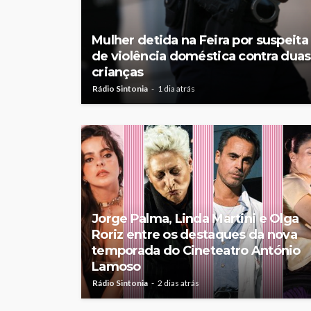
Mulher detida na Feira por suspeita
de violência doméstica contra duas
crianças
Rádio Sintonia
1 dia atrás
Jorge Palma, Linda Martini e Olga
Roriz entre os destaques da nova
temporada do Cineteatro António
Lamoso
Rádio Sintonia
2 dias atrás