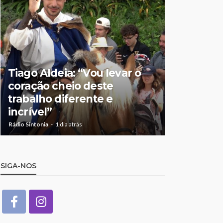
Tiago Aldeia: “Vou levar o
Mulher de
coração cheio deste
suspeita 
trabalho diferente e
doméstic
incrível”
crianças
Rádio Sintonia
1 dia atrás
Rádio Sintonia
1
SIGA-NOS