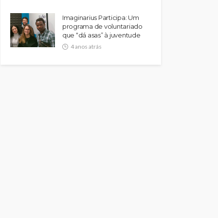
Imaginarius Participa: Um
programa de voluntariado
que “dá asas” à juventude
4 anos atrás