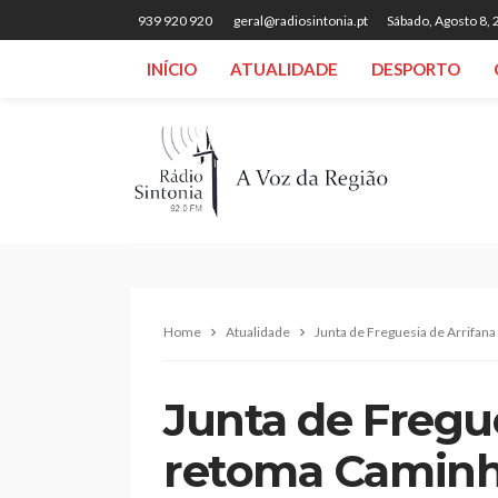
939 920 920
geral@radiosintonia.pt
Sábado, Agosto 8,
INÍCIO
ATUALIDADE
DESPORTO
Home
Atualidade
Junta de Freguesia de Arrifana
Junta de Fregue
retoma Caminh