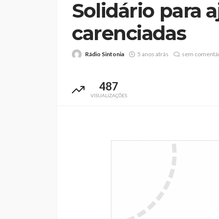
Solidário para a
carenciadas
Rádio Sintonia
5 anos atrás
sem comentár
Abner González foi
melhor da Feirens
487
Beeceler na prime
VISUALIZAÇÕES
da Volta a Portuga
Rádio Sintonia
2 dias atrás