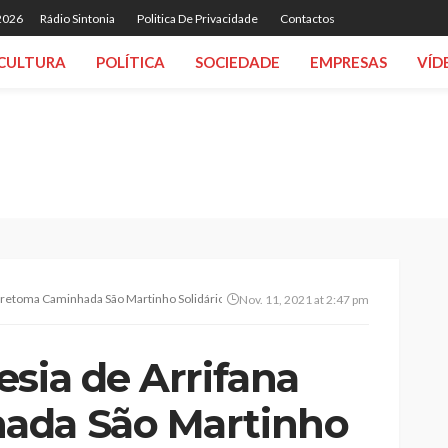
 2026
Rádio Sintonia
Politica De Privacidade
Contactos
CULTURA
POLÍTICA
SOCIEDADE
EMPRESAS
VÍD
 retoma Caminhada São Martinho Solidário para ajudar famílias carenciadas
Nov. 11, 2021 at 2:47 pm
sia de Arrifana
ada São Martinho