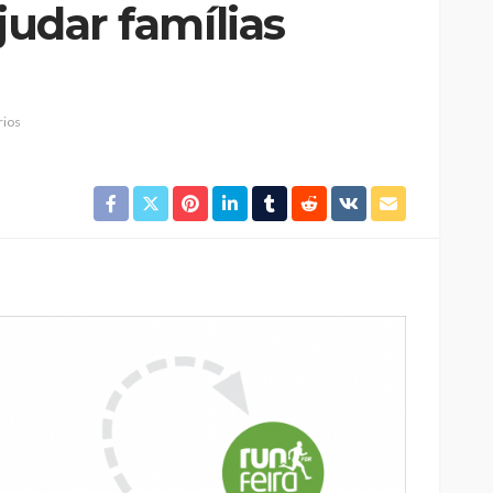
judar famílias
ios
Custódia Gallego:
 o
“Reconheci que esta
e-
mulher talvez tenha sido
ira etapa
uma das primeiras
l
feministas”
Rádio Sintonia
1 dia atrás