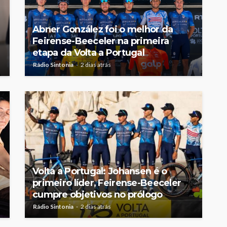
Abner González foi o melhor da
Feirense-Beeceler na primeira
etapa da Volta a Portugal
Rádio Sintonia
2 dias atrás
Volta a Portugal: Johansen é o
primeiro líder, Feirense-Beeceler
cumpre objetivos no prólogo
Rádio Sintonia
2 dias atrás