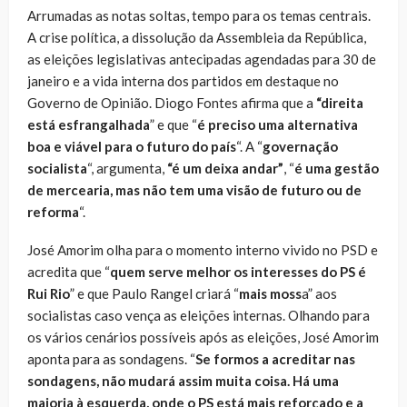
Arrumadas as notas soltas, tempo para os temas centrais.
A crise política, a dissolução da Assembleia da República,
as eleições legislativas antecipadas agendadas para 30 de
janeiro e a vida interna dos partidos em destaque no
Governo de Opinião. Diogo Fontes afirma que a
“direita
está esfrangalhada
” e que “
é preciso uma alternativa
boa e viável para o futuro do país
“. A “
governação
socialista
“, argumenta,
“é um deixa andar”
, “
é uma gestão
de mercearia, mas não tem uma visão de futuro ou de
reforma
“.
José Amorim olha para o momento interno vivido no PSD e
acredita que “
quem serve melhor os interesses do PS é
Rui Rio
” e que Paulo Rangel criará “
mais moss
a” aos
socialistas caso vença as eleições internas. Olhando para
os vários cenários possíveis após as eleições, José Amorim
aponta para as sondagens. “
Se formos a acreditar nas
sondagens, não mudará assim muita coisa. Há uma
maioria à esquerda, onde o PS está mais reforçado e a