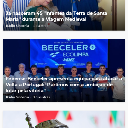
Já nasceram 45 “Infantes da Terra de Santa
Maria” durante a Viagem Medieval
Rádio Sintonia
1 dia atrás
Feirense-Beeceler apresenta equipa para atacar a
Volta a Portugal: “Partimos com a ambição de
lutar pela vitória”
Rádio Sintonia
3 dias atrás