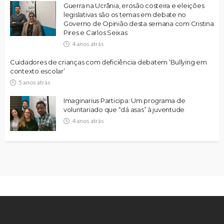
Guerra na Ucrânia, erosão costeira e eleições
legislativas são os temas em debate no
Governo de Opinião desta semana com Cristina
Pires e Carlos Seixas
4 anos atrás
Cuidadores de crianças com deficiência debatem ‘Bullying em
contexto escolar’
5 anos atrás
Imaginarius Participa: Um programa de
voluntariado que “dá asas” à juventude
4 anos atrás