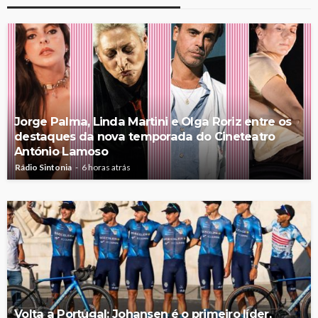
Jorge Palma, Linda Martini e Olga Roriz entre os
destaques da nova temporada do Cineteatro
António Lamoso
Rádio Sintonia
6 horas atrás
Volta a Portugal: Johansen é o primeiro líder,