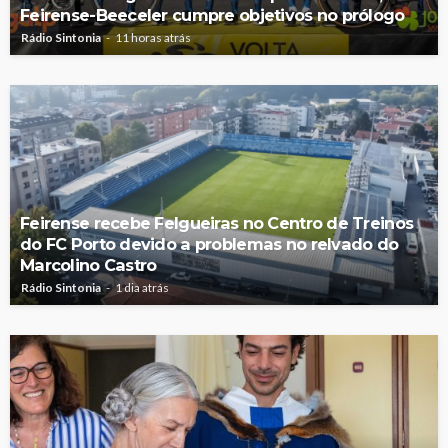
Feirense-Beeceler cumpre objetivos no prólogo
Rádio Sintonia
11 horas atrás
Feirense recebe Felgueiras no Centro de Treinos
do FC Porto devido a problemas no relvado do
Marcolino Castro
Rádio Sintonia
1 dia atrás