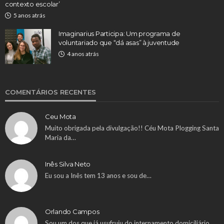
contexto escolar’
5 anos atrás
Imaginarius Participa: Um programa de
voluntariado que “dá asas” à juventude
4 anos atrás
COMENTÁRIOS RECENTES
Ceu Mota
Muito obrigada pela divulgação!! Céu Mota Plogging Santa
Maria da…
Inês Silva Neto
Eu sou a Inês tem 13 anos e sou de…
Orlando Campos
Sou um dos que já usufruiu do internamento domiciliário.