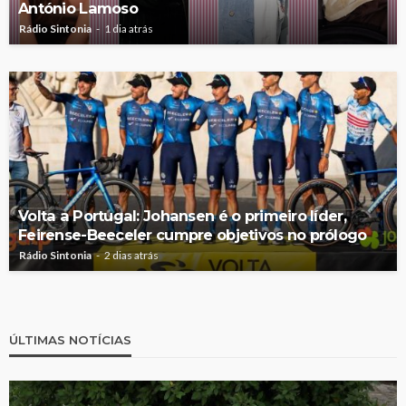
António Lamoso
Rádio Sintonia
1 dia atrás
Volta a Portugal: Johansen é o primeiro líder,
Feirense-Beeceler cumpre objetivos no prólogo
Rádio Sintonia
2 dias atrás
ÚLTIMAS NOTÍCIAS