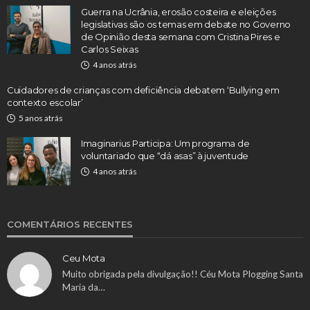
Guerra na Ucrânia, erosão costeira e eleições
legislativas são os temas em debate no Governo
de Opinião desta semana com Cristina Pires e
Carlos Seixas
4 anos atrás
Cuidadores de crianças com deficiência debatem ‘Bullying em
contexto escolar’
5 anos atrás
Imaginarius Participa: Um programa de
voluntariado que “dá asas” à juventude
4 anos atrás
COMENTÁRIOS RECENTES
Ceu Mota
Muito obrigada pela divulgação!! Céu Mota Plogging Santa
Maria da…