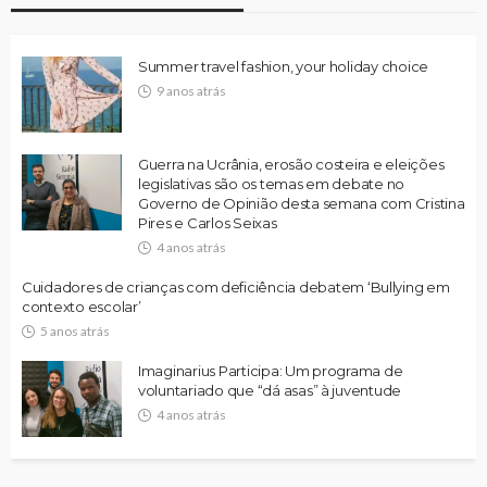
Summer travel fashion, your holiday choice
9 anos atrás
Guerra na Ucrânia, erosão costeira e eleições
legislativas são os temas em debate no
Governo de Opinião desta semana com Cristina
Pires e Carlos Seixas
4 anos atrás
Cuidadores de crianças com deficiência debatem ‘Bullying em
contexto escolar’
5 anos atrás
Imaginarius Participa: Um programa de
voluntariado que “dá asas” à juventude
4 anos atrás