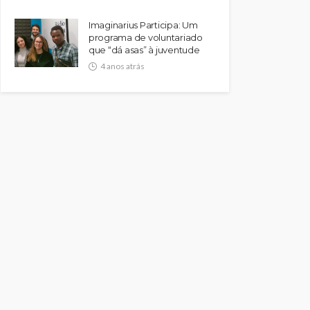
Imaginarius Participa: Um
programa de voluntariado
que “dá asas” à juventude
4 anos atrás