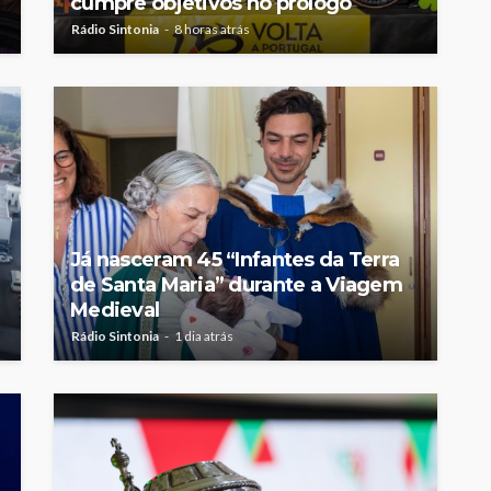
cumpre objetivos no prólogo
Rádio Sintonia
8 horas atrás
Já nasceram 45 “Infantes da Terra
de Santa Maria” durante a Viagem
Medieval
Rádio Sintonia
1 dia atrás