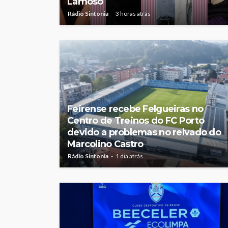
Lamoso
Rádio Sintonia
3 horas atrás
Feirense recebe Felgueiras no
Centro de Treinos do FC Porto
devido a problemas no relvado do
Marcolino Castro
Rádio Sintonia
1 dia atrás