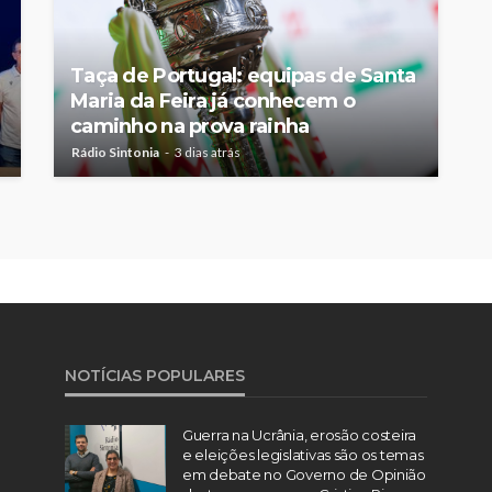
Taça de Portugal: equipas de Santa
Maria da Feira já conhecem o
caminho na prova rainha
Rádio Sintonia
3 dias atrás
NOTÍCIAS POPULARES
Guerra na Ucrânia, erosão costeira
e eleições legislativas são os temas
em debate no Governo de Opinião