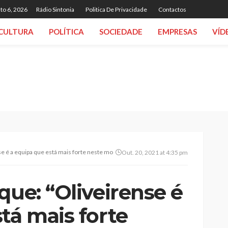
to 6, 2026
Rádio Sintonia
Politica De Privacidade
Contactos
CULTURA
POLÍTICA
SOCIEDADE
EMPRESAS
VÍD
se é a equipa que está mais forte neste momento na Liga 3”
Out. 20, 2021 at 4:35 pm
que: “Oliveirense é
tá mais forte