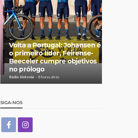
Feirense 
Volta a Portugal: Johansen é
no Centro
o primeiro líder, Feirense-
Porto de
Beeceler cumpre objetivos
no relvad
no prólogo
Castro
Rádio Sintonia
8 horas atrás
Rádio Sintonia
1
SIGA-NOS