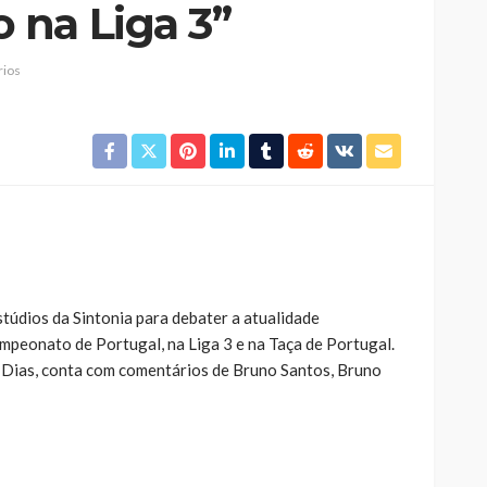
na Liga 3”
ios
Jorge Palma, Linda Martini e
Olga Roriz entre os
nfantes da
destaques da nova
ia”
temporada do Cineteatro
Medieval
António Lamoso
Rádio Sintonia
3 horas atrás
túdios da Sintonia para debater a atualidade
peonato de Portugal, na Liga 3 e na Taça de Portugal.
 Dias, conta com comentários de Bruno Santos, Bruno