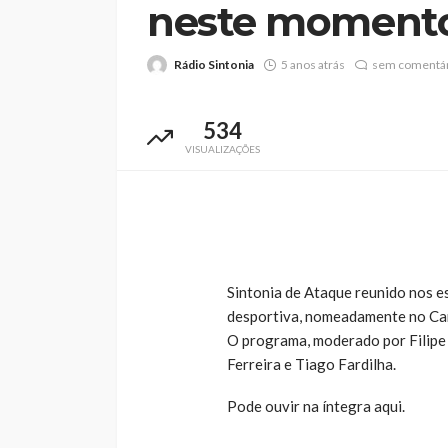
neste momento 
Rádio Sintonia
5 anos atrás
sem comentár
534
VISUALIZAÇÕES
Já nasceram 45 “I
Terra de Santa Mar
durante a Viagem 
Rádio Sintonia
1 dia atrás
Sintonia de Ataque reunido nos es
desportiva, nomeadamente no Cam
O programa, moderado por Filipe
Ferreira e Tiago Fardilha.
Pode ouvir na íntegra aqui.