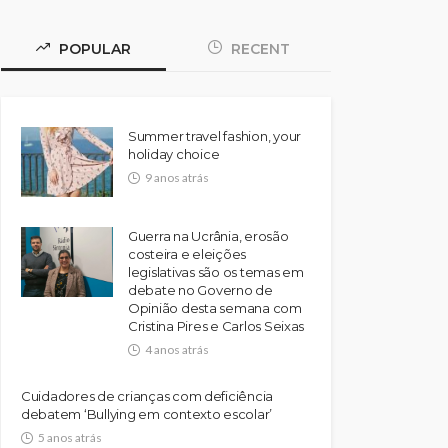
POPULAR
RECENT
Summer travel fashion, your
holiday choice
9 anos atrás
Guerra na Ucrânia, erosão
costeira e eleições
legislativas são os temas em
debate no Governo de
Opinião desta semana com
Cristina Pires e Carlos Seixas
4 anos atrás
Cuidadores de crianças com deficiência
debatem ‘Bullying em contexto escolar’
5 anos atrás