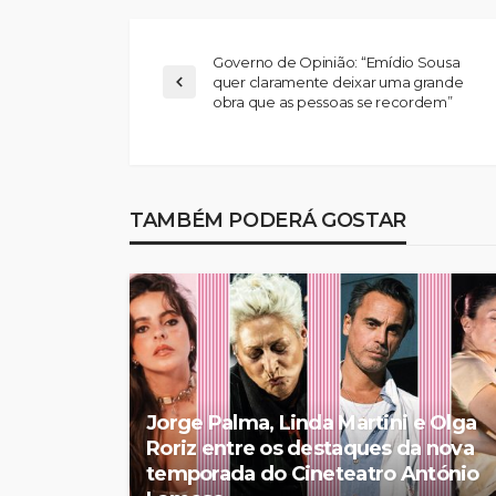
Governo de Opinião: “Emídio Sousa
quer claramente deixar uma grande
obra que as pessoas se recordem”
TAMBÉM PODERÁ GOSTAR
Jorge Palma, Linda Martini e Olga
Roriz entre os destaques da nova
temporada do Cineteatro António