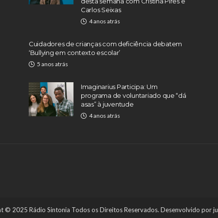
desta semana com Cristina Pires e
Carlos Seixas
4 anos atrás
Cuidadores de crianças com deficiência debatem
‘Bullying em contexto escolar’
5 anos atrás
Imaginarius Participa: Um
programa de voluntariado que “dá
asas” à juventude
4 anos atrás
t © 2025 Rádio Sintonia Todos os Direitos Reservados. Desenvolvido por
j