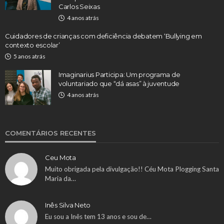
Carlos Seixas
4 anos atrás
Cuidadores de crianças com deficiência debatem ‘Bullying em
contexto escolar’
5 anos atrás
Imaginarius Participa: Um programa de
voluntariado que “dá asas” à juventude
4 anos atrás
COMENTÁRIOS RECENTES
Ceu Mota
Muito obrigada pela divulgação!! Céu Mota Plogging Santa
Maria da…
Inês Silva Neto
Eu sou a Inês tem 13 anos e sou de…