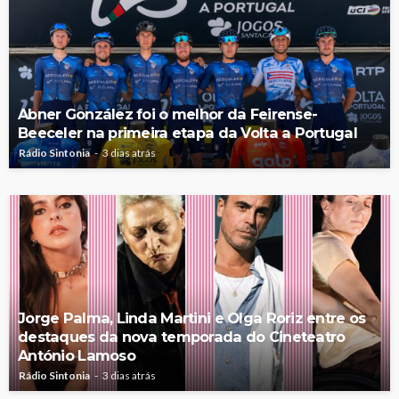
Abner González foi o melhor da Feirense-
Beeceler na primeira etapa da Volta a Portugal
Rádio Sintonia
3 dias atrás
Jorge Palma, Linda Martini e Olga Roriz entre os
destaques da nova temporada do Cineteatro
António Lamoso
Rádio Sintonia
3 dias atrás