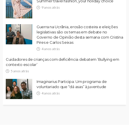
Summer travel fashion, your holiday choice
9 anos atrás
Guerra na Ucrânia, erosão costeira e eleições
legislativas são os temas em debate no
Governo de Opinião desta semana com Cristina
Pires e Carlos Seixas
4 anos atrás
Cuidadores de crianças com deficiência debatem ‘Bullying em
contexto escolar’
5 anos atrás
Imaginarius Participa: Um programa de
voluntariado que “dá asas” à juventude
4 anos atrás