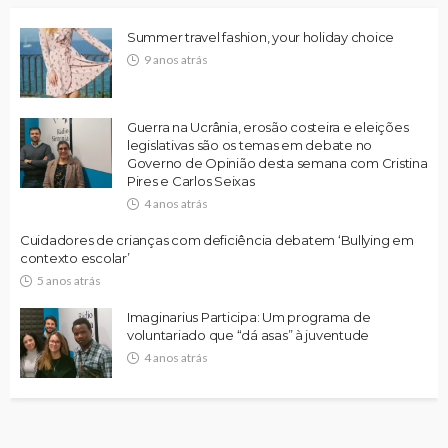
Summer travel fashion, your holiday choice
9 anos atrás
Guerra na Ucrânia, erosão costeira e eleições
legislativas são os temas em debate no
Governo de Opinião desta semana com Cristina
Pires e Carlos Seixas
4 anos atrás
Cuidadores de crianças com deficiência debatem ‘Bullying em
contexto escolar’
5 anos atrás
Imaginarius Participa: Um programa de
voluntariado que “dá asas” à juventude
4 anos atrás