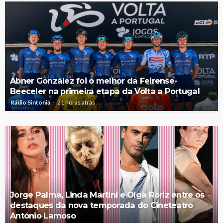
Abner González foi o melhor da Feirense-
Beeceler na primeira etapa da Volta a Portugal
Rádio Sintonia
21 horas atrás
Jorge Palma, Linda Martini e Olga Roriz entre os
destaques da nova temporada do Cineteatro
António Lamoso