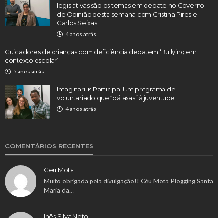
legislativas são os temas em debate no Governo
de Opinião desta semana com Cristina Pires e
Carlos Seixas
4 anos atrás
Cuidadores de crianças com deficiência debatem ‘Bullying em
contexto escolar’
5 anos atrás
Imaginarius Participa: Um programa de
voluntariado que “dá asas” à juventude
4 anos atrás
COMENTÁRIOS RECENTES
Ceu Mota
Muito obrigada pela divulgação!! Céu Mota Plogging Santa
Maria da…
Inês Silva Neto