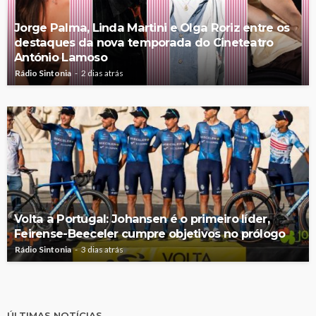
Jorge Palma, Linda Martini e Olga Roriz entre os
destaques da nova temporada do Cineteatro
António Lamoso
Rádio Sintonia
2 dias atrás
Volta a Portugal: Johansen é o primeiro líder,
Feirense-Beeceler cumpre objetivos no prólogo
Rádio Sintonia
3 dias atrás
ÚLTIMAS NOTÍCIAS