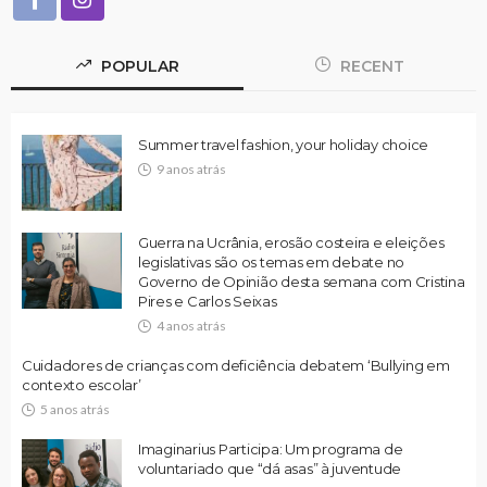
POPULAR
RECENT
Summer travel fashion, your holiday choice
9 anos atrás
Guerra na Ucrânia, erosão costeira e eleições
legislativas são os temas em debate no
Governo de Opinião desta semana com Cristina
Pires e Carlos Seixas
4 anos atrás
Cuidadores de crianças com deficiência debatem ‘Bullying em
contexto escolar’
5 anos atrás
Imaginarius Participa: Um programa de
voluntariado que “dá asas” à juventude