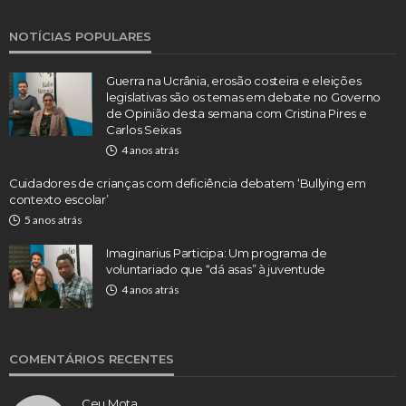
NOTÍCIAS POPULARES
Guerra na Ucrânia, erosão costeira e eleições
legislativas são os temas em debate no Governo
de Opinião desta semana com Cristina Pires e
Carlos Seixas
4 anos atrás
Cuidadores de crianças com deficiência debatem ‘Bullying em
contexto escolar’
5 anos atrás
Imaginarius Participa: Um programa de
voluntariado que “dá asas” à juventude
4 anos atrás
COMENTÁRIOS RECENTES
Ceu Mota