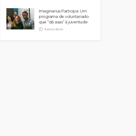
Imaginarius Participa: Um
programa de voluntariado
que “dá asas” à juventude
4 anos atrás