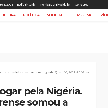
to 6, 2026
Rádio Sintonia
Politica De Privacidade
Contactos
CULTURA
POLÍTICA
SOCIEDADE
EMPRESAS
VÍD
ria. Extremo do Feirense somou a segunda internacionalização
Jun. 08, 2021 at 5:02 pm
jogar pela Nigéria.
irense somou a