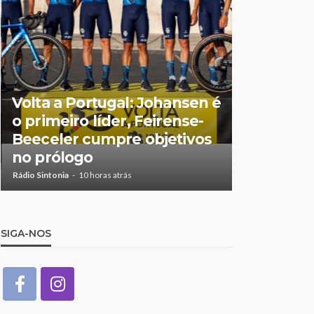
Feirense 
Volta a Portugal: Johansen é
no Centro
o primeiro líder, Feirense-
Porto de
Beeceler cumpre objetivos
no relvad
no prólogo
Castro
Rádio Sintonia
10 horas atrás
Rádio Sintonia
1
SIGA-NOS