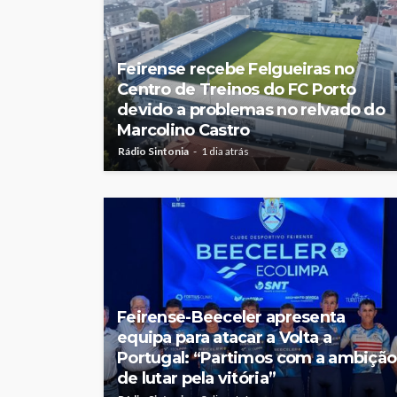
Feirense recebe Felgueiras no
Centro de Treinos do FC Porto
devido a problemas no relvado do
Marcolino Castro
Rádio Sintonia
1 dia atrás
Feirense-Beeceler apresenta
equipa para atacar a Volta a
Portugal: “Partimos com a ambição
de lutar pela vitória”