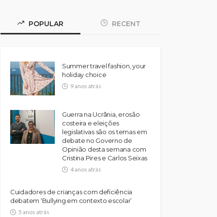
POPULAR
RECENT
Summer travel fashion, your
holiday choice
9 anos atrás
Guerra na Ucrânia, erosão
costeira e eleições
legislativas são os temas em
debate no Governo de
Opinião desta semana com
Cristina Pires e Carlos Seixas
4 anos atrás
Cuidadores de crianças com deficiência
debatem ‘Bullying em contexto escolar’
5 anos atrás