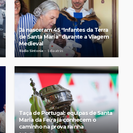
Já nasceram 45 “Infantes da Terra
de Santa Maria” durante a Viagem
Medieval
Rádio Sintonia
1 dia atrás
Taça de Portugal: equipas de Santa
Maria da Feira já conhecem o
caminho na prova rainha