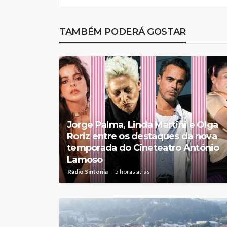
TAMBÉM PODERÁ GOSTAR
Jorge Palma, Linda Martini e Olga
Roriz entre os destaques da nova
temporada do Cineteatro António
Lamoso
Rádio Sintonia
5 horas atrás