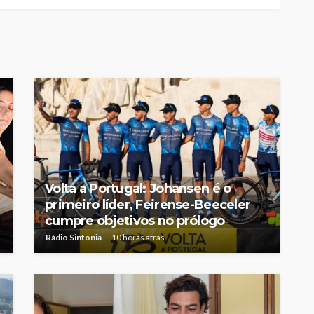
Volta a Portugal: Johansen é o
primeiro líder, Feirense-Beeceler
cumpre objetivos no prólogo
Rádio Sintonia
10 horas atrás