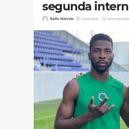
segunda intern
Rádio Sintonia
5 anos atrás
sem comentár
Já nasceram 45 “I
Terra de Santa Mar
durante a Viagem 
Rádio Sintonia
1 dia atrás