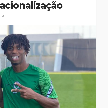
acionalização
ios
Jorge Palma, Linda Martini e
Olga Roriz entre os
nfantes da
destaques da nova
ia”
temporada do Cineteatro
Medieval
António Lamoso
Rádio Sintonia
5 horas atrás