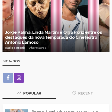
Jorge Palma, Linda Martini e Olga Roriz entre os
destaques da nova temporada do Cineteatro
António Lamoso
Rádio Sintonia
9 horas atrás
SIGA-NOS
POPULAR
RECENT
Summer travel fashion, your holiday choice