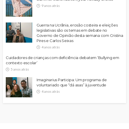
9 anos atrás
Guerra na Ucrânia, erosão costeira e eleições
legislativas são os temas em debate no
Governo de Opinião desta semana com Cristina
Pires e Carlos Seixas
4 anos atrás
Cuidadores de crianças com deficiência debatem ‘Bullying em
contexto escolar’
5 anos atrás
Imaginarius Participa: Um programa de
voluntariado que “dá asas” à juventude
4 anos atrás