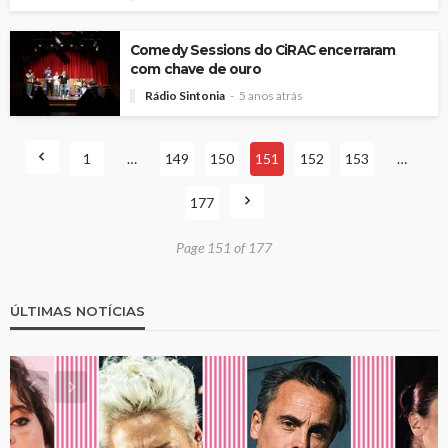
Comedy Sessions do CiRAC encerraram
com chave de ouro
Rádio Sintonia
5 anos atrás
1
…
149
150
151
152
153
…
177
Page 151 of 177
ÚLTIMAS NOTÍCIAS