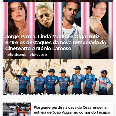
Jorge Palma, Linda Martini e Olga Roriz
entre os destaques da nova temporada do
Cineteatro António Lamoso
Rádio Sintonia
9 horas atrás
Volta a Portugal: Johansen é o primeiro líder,
Feirense-Beeceler cumpre objetivos no prólogo
Florgrade perde na casa do Cesarense na
estreia de João Aguiar no comando técnico