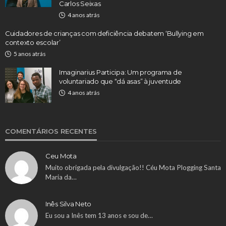
Carlos Seixas
4 anos atrás
Cuidadores de crianças com deficiência debatem ‘Bullying em
contexto escolar’
5 anos atrás
Imaginarius Participa: Um programa de
voluntariado que “dá asas” à juventude
4 anos atrás
COMENTÁRIOS RECENTES
Ceu Mota
Muito obrigada pela divulgação!! Céu Mota Plogging Santa
Maria da…
Inês Silva Neto
Eu sou a Inês tem 13 anos e sou de…