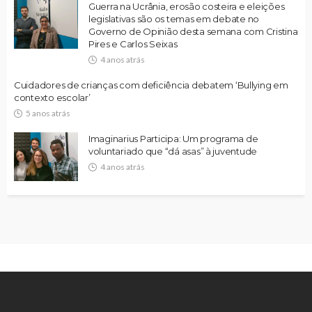
Guerra na Ucrânia, erosão costeira e eleições
legislativas são os temas em debate no
Governo de Opinião desta semana com Cristina
Pires e Carlos Seixas
4 anos atrás
Cuidadores de crianças com deficiência debatem ‘Bullying em
contexto escolar’
5 anos atrás
Imaginarius Participa: Um programa de
voluntariado que “dá asas” à juventude
4 anos atrás