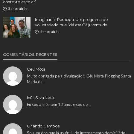
contexto escolar’
5 anos atrás
Imaginarius Participa: Um programa de
voluntariado que “dá asas” à juventude
4 anos atrás
COMENTÁRIOS RECENTES
Ceu Mota
Muito obrigada pela divulgação!! Céu Mota Plogging Santa
Maria da…
Inês Silva Neto
Eu sou a Inês tem 13 anos e sou de…
Orlando Campos
Sou um dos que já usufruiu do internamento domiciliário.