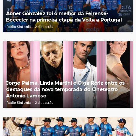
Abner González foi o melhor da Feirense-
Beeceler na primeira etapa da Volta a Portugal
Rádio Sintonia
2 dias atrás
Jorge Palma, Linda Martini e Olga Roriz entre os
destaques da nova temporada do Cineteatro
António Lamoso
Rádio Sintonia
2 dias atrás