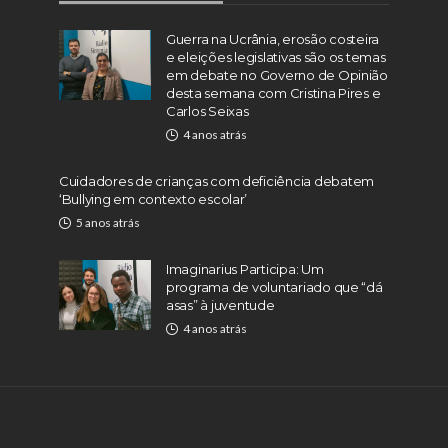
Guerra na Ucrânia, erosão costeira
e eleições legislativas são os temas
em debate no Governo de Opinião
desta semana com Cristina Pires e
Carlos Seixas
4 anos atrás
Cuidadores de crianças com deficiência debatem
‘Bullying em contexto escolar’
5 anos atrás
Imaginarius Participa: Um
programa de voluntariado que “dá
asas” à juventude
4 anos atrás