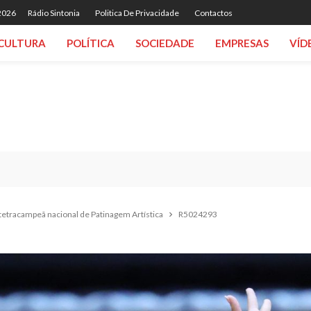
 2026
Rádio Sintonia
Politica De Privacidade
Contactos
CULTURA
POLÍTICA
SOCIEDADE
EMPRESAS
VÍD
tetracampeã nacional de Patinagem Artística
R5024293