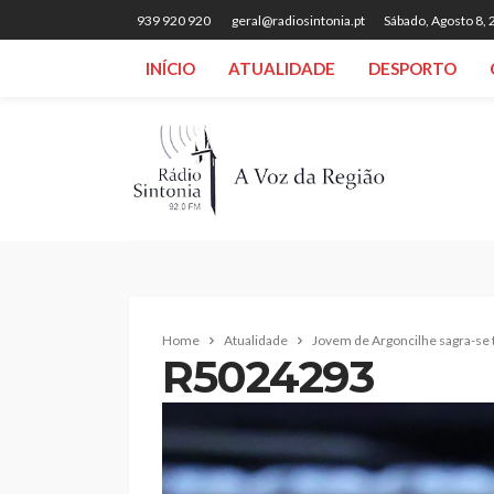
939 920 920
geral@radiosintonia.pt
Sábado, Agosto 8,
INÍCIO
ATUALIDADE
DESPORTO
Home
Atualidade
Jovem de Argoncilhe sagra-se 
R5024293