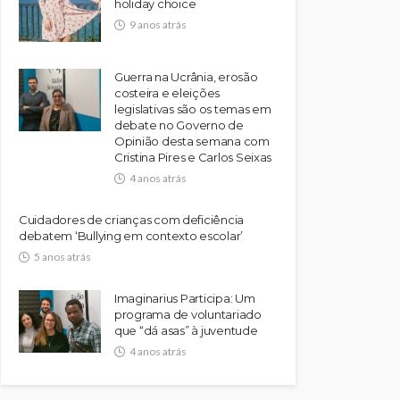
holiday choice
9 anos atrás
Guerra na Ucrânia, erosão
costeira e eleições
legislativas são os temas em
debate no Governo de
Opinião desta semana com
Cristina Pires e Carlos Seixas
4 anos atrás
Cuidadores de crianças com deficiência
debatem ‘Bullying em contexto escolar’
5 anos atrás
Imaginarius Participa: Um
programa de voluntariado
que “dá asas” à juventude
4 anos atrás