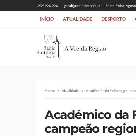
939 920 920
geral@radiosintonia.pt
Sexta-Feira, Agost
INÍCIO
ATUALIDADE
DESPORTO
Home
Atualidade
Académico da Feira sagra-se c
Académico da F
campeão regio