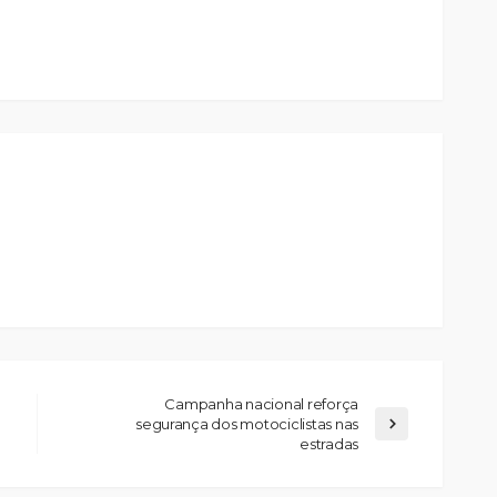
Campanha nacional reforça
segurança dos motociclistas nas
estradas
Custódia Gallego:
 o
“Reconheci que esta