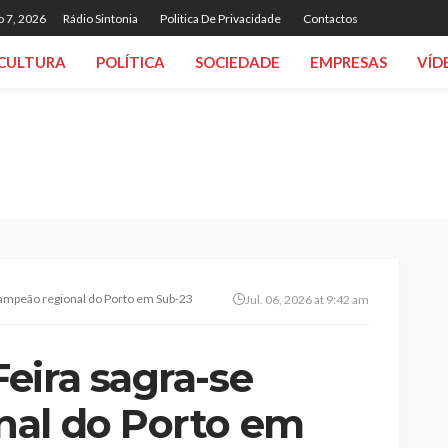
o 7, 2026
Rádio Sintonia
Politica De Privacidade
Contactos
CULTURA
POLÍTICA
SOCIEDADE
EMPRESAS
VÍD
ampeão regional do Porto em Sub-23
Jul. 06, 2026 at 9:42 am
eira sagra-se
nal do Porto em