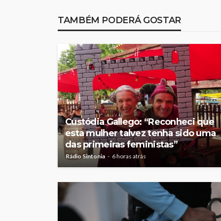
melhor da Feirens
TAMBÉM PODERÁ GOSTAR
Beeceler na prime
da Volta a Portuga
Rádio Sintonia
22 horas atrás
Custódia Gallego: “Reconheci que
esta mulher talvez tenha sido uma
das primeiras feministas”
Rádio Sintonia
6 horas atrás