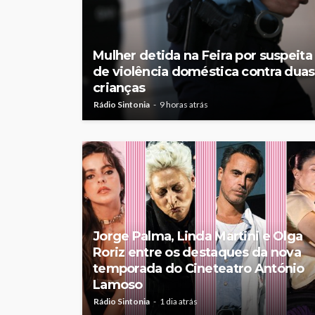
Mulher detida na Feira por suspeita
de violência doméstica contra duas
crianças
Rádio Sintonia
9 horas atrás
Jorge Palma, Linda Martini e Olga
Roriz entre os destaques da nova
temporada do Cineteatro António
Lamoso
Rádio Sintonia
1 dia atrás