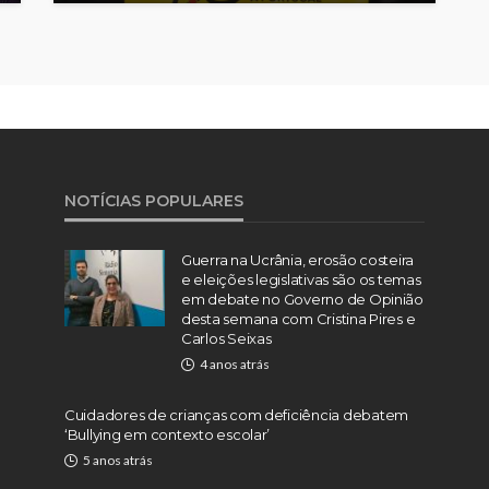
NOTÍCIAS POPULARES
Guerra na Ucrânia, erosão costeira
e eleições legislativas são os temas
em debate no Governo de Opinião
desta semana com Cristina Pires e
Carlos Seixas
4 anos atrás
Cuidadores de crianças com deficiência debatem
‘Bullying em contexto escolar’
5 anos atrás