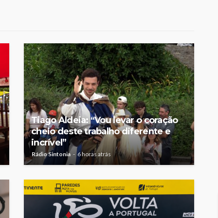
e-
mulher talvez tenha sido
ira etapa
uma das primeiras
l
feministas”
Rádio Sintonia
6 horas atrás
Tiago Aldeia: “Vou levar o coração
cheio deste trabalho diferente e
incrível”
Rádio Sintonia
6 horas atrás