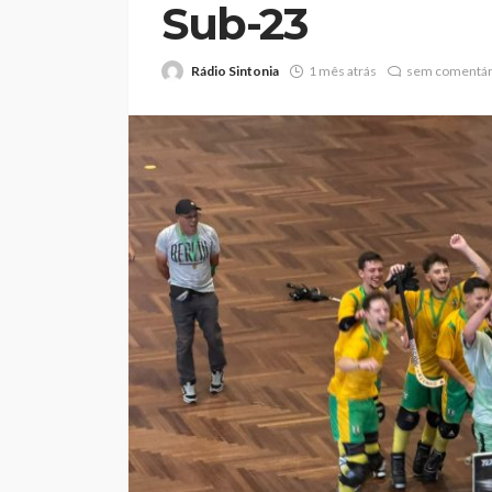
Sub-23
Rádio Sintonia
1 mês atrás
sem comentár