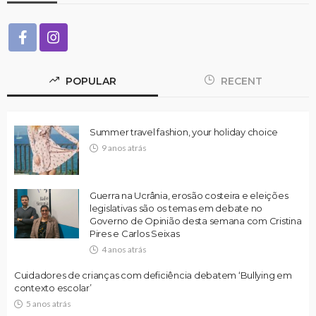
POPULAR
RECENT
Summer travel fashion, your holiday choice
9 anos atrás
Guerra na Ucrânia, erosão costeira e eleições
legislativas são os temas em debate no
Governo de Opinião desta semana com Cristina
Pires e Carlos Seixas
4 anos atrás
Cuidadores de crianças com deficiência debatem ‘Bullying em
contexto escolar’
5 anos atrás