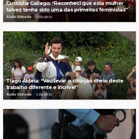
Custódia Gallego: “Reconheci que esta mulher
talvez tenha sido uma das primeiras feministas”
Rádio Sintonia
1 dia atrás
Tiago Aldeia: “Vou levar o coração cheio deste
trabalho diferente e incrível”
Rádio Sintonia
1 dia atrás