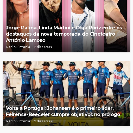
Jorge Palma, Linda Martini e Olga Roriz entre os
destaques da nova temporada do Cineteatro
António Lamoso
Rádio Sintonia
2 dias atrás
Volta a Portugal: Johansen é o primeiro líder,
Feirense-Beeceler cumpre objetivos no prólogo
Rádio Sintonia
2 dias atrás