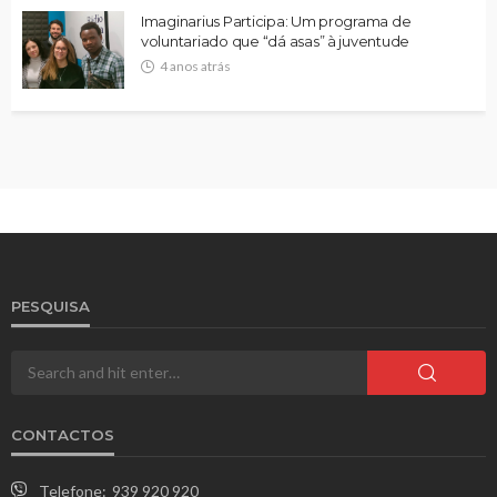
Imaginarius Participa: Um programa de
voluntariado que “dá asas” à juventude
4 anos atrás
PESQUISA
CONTACTOS
Telefone:
939 920 920