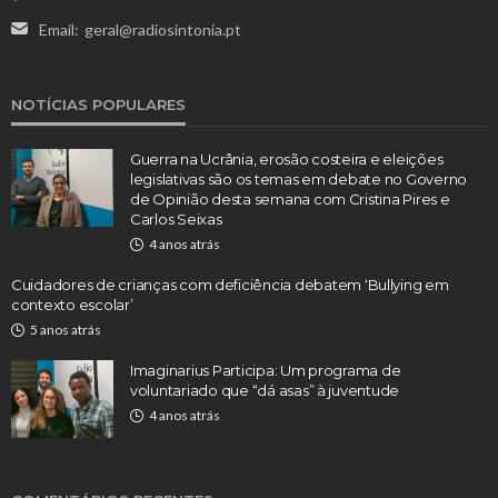
Email:
geral@radiosintonia.pt
NOTÍCIAS POPULARES
Guerra na Ucrânia, erosão costeira e eleições
legislativas são os temas em debate no Governo
de Opinião desta semana com Cristina Pires e
Carlos Seixas
4 anos atrás
Cuidadores de crianças com deficiência debatem ‘Bullying em
contexto escolar’
5 anos atrás
Imaginarius Participa: Um programa de
voluntariado que “dá asas” à juventude
4 anos atrás