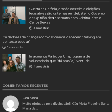
Guerra na Ucrânia, erosão costeira e eleições
legislativas são os temas em debate no Governo
de Opinião desta semana com Cristina Pires e
Carlos Seixas
4 anos atrás
Cuidadores de crianças com deficiência debatem ‘Bullying em
contexto escolar’
5 anos atrás
Imaginarius Participa: Um programa de
voluntariado que “dá asas” à juventude
4 anos atrás
COMENTÁRIOS RECENTES
Ceu Mota
Muito obrigada pela divulgação!! Céu Mota Plogging Santa
Maria da…