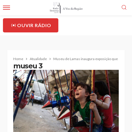
OUVIR RÁDIO
Home
Atualidade
Museu de Lamas inaugura exposição que desafia vi
museu 3