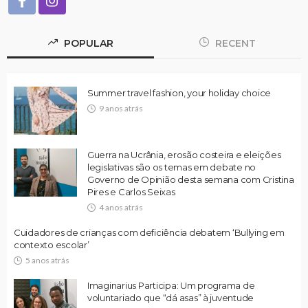
POPULAR
RECENT
Summer travel fashion, your holiday choice
9 anos atrás
Guerra na Ucrânia, erosão costeira e eleições
legislativas são os temas em debate no
Governo de Opinião desta semana com Cristina
Pires e Carlos Seixas
4 anos atrás
Cuidadores de crianças com deficiência debatem ‘Bullying em
contexto escolar’
5 anos atrás
Imaginarius Participa: Um programa de
voluntariado que “dá asas” à juventude