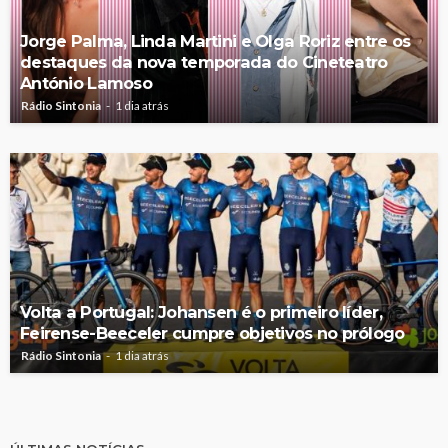
Jorge Palma, Linda Martini e Olga Roriz entre os
destaques da nova temporada do Cineteatro
António Lamoso
Rádio Sintonia
1 dia atrás
Volta a Portugal: Johansen é o primeiro líder,
Feirense-Beeceler cumpre objetivos no prólogo
Rádio Sintonia
1 dia atrás