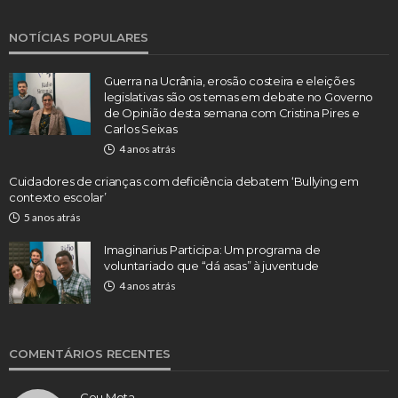
NOTÍCIAS POPULARES
Guerra na Ucrânia, erosão costeira e eleições
legislativas são os temas em debate no Governo
de Opinião desta semana com Cristina Pires e
Carlos Seixas
4 anos atrás
Cuidadores de crianças com deficiência debatem ‘Bullying em
contexto escolar’
5 anos atrás
Imaginarius Participa: Um programa de
voluntariado que “dá asas” à juventude
4 anos atrás
COMENTÁRIOS RECENTES
Ceu Mota