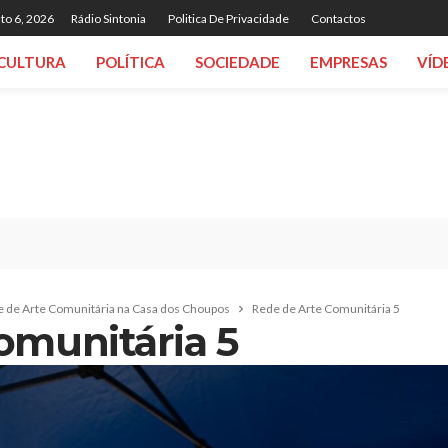
to 6, 2026
Rádio Sintonia
Politica De Privacidade
Contactos
CULTURA
POLÍTICA
SOCIEDADE
EMPRESAS
VÍD
 de Arte Comunitária na Casa dos Choupos
Rede de Arte Comunitária 5
omunitária 5