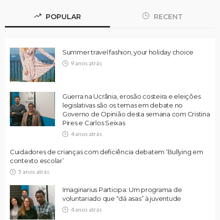
POPULAR
RECENT
Summer travel fashion, your holiday choice
9 anos atrás
Guerra na Ucrânia, erosão costeira e eleições
legislativas são os temas em debate no
Governo de Opinião desta semana com Cristina
Pires e Carlos Seixas
4 anos atrás
Cuidadores de crianças com deficiência debatem ‘Bullying em
contexto escolar’
5 anos atrás
Imaginarius Participa: Um programa de
voluntariado que “dá asas” à juventude
4 anos atrás