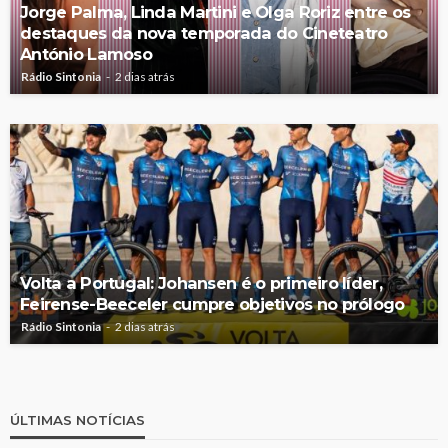
Jorge Palma, Linda Martini e Olga Roriz entre os
destaques da nova temporada do Cineteatro
António Lamoso
Rádio Sintonia
2 dias atrás
Volta a Portugal: Johansen é o primeiro líder,
Feirense-Beeceler cumpre objetivos no prólogo
Rádio Sintonia
2 dias atrás
ÚLTIMAS NOTÍCIAS