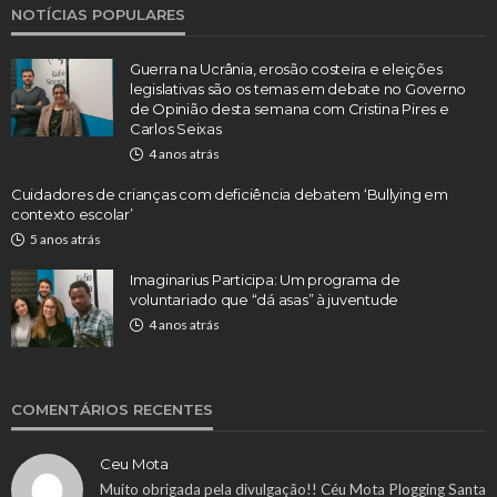
NOTÍCIAS POPULARES
Guerra na Ucrânia, erosão costeira e eleições
legislativas são os temas em debate no Governo
de Opinião desta semana com Cristina Pires e
Carlos Seixas
4 anos atrás
Cuidadores de crianças com deficiência debatem ‘Bullying em
contexto escolar’
5 anos atrás
Imaginarius Participa: Um programa de
voluntariado que “dá asas” à juventude
4 anos atrás
COMENTÁRIOS RECENTES
Ceu Mota
Muito obrigada pela divulgação!! Céu Mota Plogging Santa