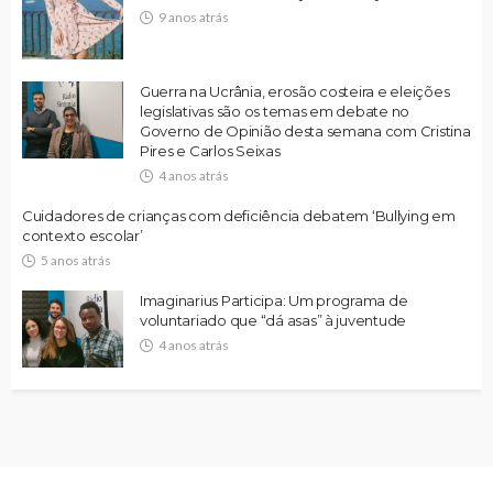
9 anos atrás
Guerra na Ucrânia, erosão costeira e eleições
legislativas são os temas em debate no
Governo de Opinião desta semana com Cristina
Pires e Carlos Seixas
4 anos atrás
Cuidadores de crianças com deficiência debatem ‘Bullying em
contexto escolar’
5 anos atrás
Imaginarius Participa: Um programa de
voluntariado que “dá asas” à juventude
4 anos atrás