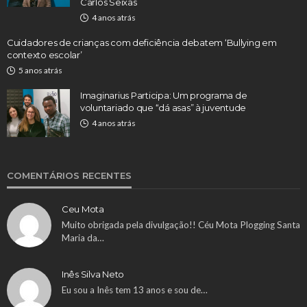
Carlos Seixas
4 anos atrás
Cuidadores de crianças com deficiência debatem ‘Bullying em
contexto escolar’
5 anos atrás
Imaginarius Participa: Um programa de
voluntariado que “dá asas” à juventude
4 anos atrás
COMENTÁRIOS RECENTES
Ceu Mota
Muito obrigada pela divulgação!! Céu Mota Plogging Santa
Maria da…
Inês Silva Neto
Eu sou a Inês tem 13 anos e sou de…