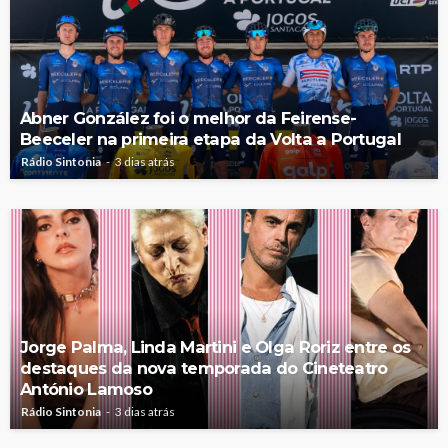
Abner González foi o melhor da Feirense-
Beeceler na primeira etapa da Volta a Portugal
Rádio Sintonia
3 dias atrás
Jorge Palma, Linda Martini e Olga Roriz entre os
destaques da nova temporada do Cineteatro
António Lamoso
Rádio Sintonia
3 dias atrás