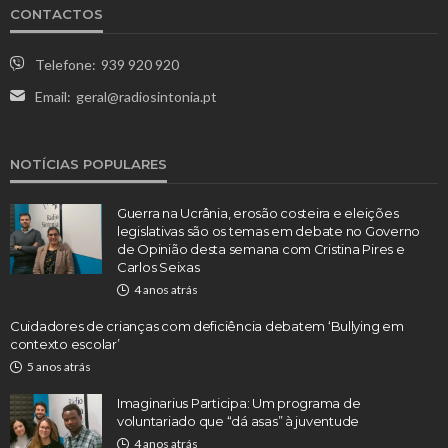
CONTACTOS
Telefone:
939 920 920
Email:
geral@radiosintonia.pt
NOTÍCIAS POPULARES
Guerra na Ucrânia, erosão costeira e eleições
legislativas são os temas em debate no Governo
de Opinião desta semana com Cristina Pires e
Carlos Seixas
4 anos atrás
Cuidadores de crianças com deficiência debatem ‘Bullying em
contexto escolar’
5 anos atrás
Imaginarius Participa: Um programa de
voluntariado que “dá asas” à juventude
4 anos atrás