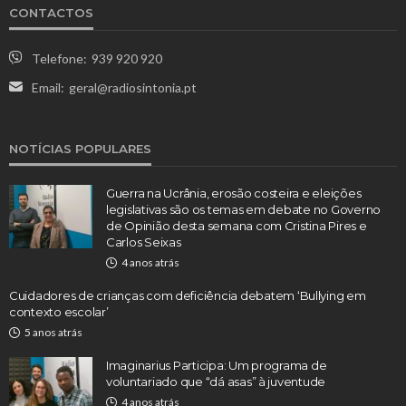
CONTACTOS
Telefone:
939 920 920
Email:
geral@radiosintonia.pt
NOTÍCIAS POPULARES
Guerra na Ucrânia, erosão costeira e eleições
legislativas são os temas em debate no Governo
de Opinião desta semana com Cristina Pires e
Carlos Seixas
4 anos atrás
Cuidadores de crianças com deficiência debatem ‘Bullying em
contexto escolar’
5 anos atrás
Imaginarius Participa: Um programa de
voluntariado que “dá asas” à juventude
4 anos atrás