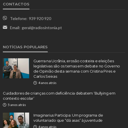
CONTACTOS
Telefone:
939 920 920
Email:
geral@radiosintonia.pt
NOTÍCIAS POPULARES
Guerra na Ucrânia, erosão costeira e eleições
legislativas são os temas em debate no Governo
de Opinião desta semana com Cristina Pires e
Carlos Seixas
4 anos atrás
Cuidadores de crianças com deficiência debatem ‘Bullying em
contexto escolar’
5 anos atrás
Imaginarius Participa: Um programa de
voluntariado que “dá asas” à juventude
4 anos atrás